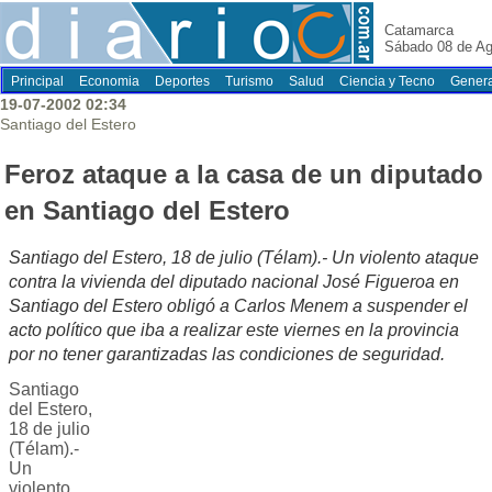
Catamarca
Sábado 08 de Ag
Principal
Economia
Deportes
Turismo
Salud
Ciencia y Tecno
Genera
19-07-2002 02:34
Santiago del Estero
Feroz ataque a la casa de un diputado
en Santiago del Estero
Santiago del Estero, 18 de julio (Télam).- Un violento ataque
contra la vivienda del diputado nacional José Figueroa en
Santiago del Estero obligó a Carlos Menem a suspender el
acto político que iba a realizar este viernes en la provincia
por no tener garantizadas las condiciones de seguridad.
Santiago
del Estero,
18 de julio
(Télam).-
Un
violento