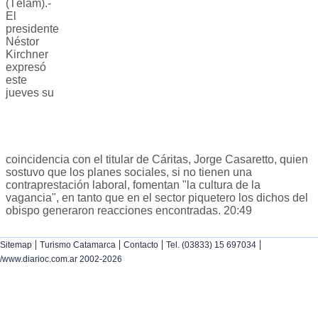
(Télam).-
El
presidente
Néstor
Kirchner
expresó
este
jueves su
coincidencia con el titular de Cáritas, Jorge Casaretto, quien
sostuvo que los planes sociales, si no tienen una
contraprestación laboral, fomentan "la cultura de la
vagancia", en tanto que en el sector piquetero los dichos del
obispo generaron reacciones encontradas. 20:49
|
|
|
|
Sitemap
Turismo Catamarca
Contacto
Tel. (03833) 15 697034
/www.diarioc.com.ar 2002-2026