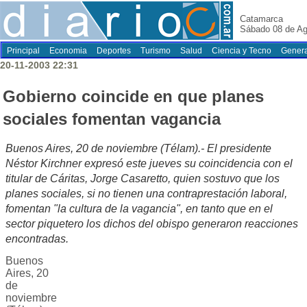
Catamarca
Sábado 08 de Ag
Principal
Economia
Deportes
Turismo
Salud
Ciencia y Tecno
Genera
20-11-2003 22:31
Gobierno coincide en que planes
sociales fomentan vagancia
Buenos Aires, 20 de noviembre (Télam).- El presidente
Néstor Kirchner expresó este jueves su coincidencia con el
titular de Cáritas, Jorge Casaretto, quien sostuvo que los
planes sociales, si no tienen una contraprestación laboral,
fomentan "la cultura de la vagancia", en tanto que en el
sector piquetero los dichos del obispo generaron reacciones
encontradas.
Buenos
Aires, 20
de
noviembre