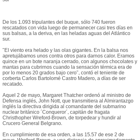
De los 1.093 tripulantes del buque, sólo 740 fueron
rescatados con vida luego de permanecer casi tres días en
sus balsas, a la deriva, en las heladas aguas del Atlántico
sur.
"El viento era helado y las olas gigantes. En la balsa nos
apretujábamos unos contra otros para darnos calor. Eramos
quince en un bote naranja cerrado, con algunos chocolates y
mantas para cubrirnos cuando la sensación térmica era de
por lo menos 20 grados bajo cero", contó el teniente de
corberta Carlos Bartolomé Castro Madero, a días de ser
recatado.
Aquel 2 de mayo, Margaret Thatcher ordenó al ministro de
Defensa inglés, John Nott, que transmitiera al Almirantazgo
inglés la directiva dirigida al comandante del submarino
nuclear británico ´Conqueror´, capitán de fragata
Christhopher Wreford-Brown, de torpedear y hundir al
Crucero General Belgrano.
En cumplimiento de esa orden, a las 15.57 de ese 2 de