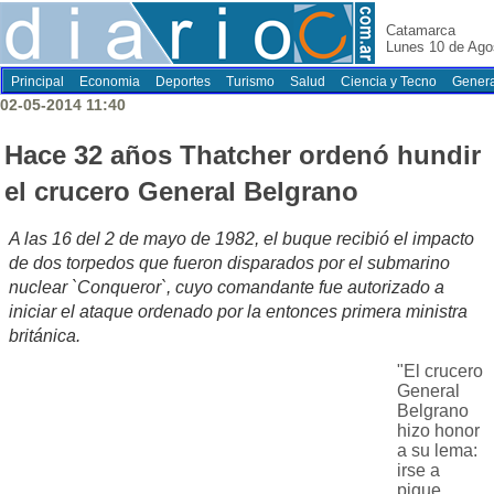
Catamarca
Lunes 10 de Ago
Principal
Economia
Deportes
Turismo
Salud
Ciencia y Tecno
Genera
02-05-2014 11:40
Hace 32 años Thatcher ordenó hundir
el crucero General Belgrano
A las 16 del 2 de mayo de 1982, el buque recibió el impacto
de dos torpedos que fueron disparados por el submarino
nuclear `Conqueror`, cuyo comandante fue autorizado a
iniciar el ataque ordenado por la entonces primera ministra
británica.
"El crucero
General
Belgrano
hizo honor
a su lema:
irse a
pique