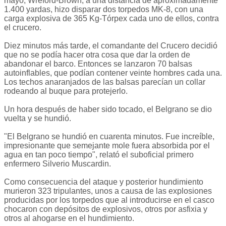
mayo, Wreford-Brown, a una distancia de aproximadamente
1.400 yardas, hizo disparar dos torpedos MK-8, con una
carga explosiva de 365 Kg-Tórpex cada uno de ellos, contra
el crucero.
Diez minutos más tarde, el comandante del Crucero decidió
que no se podía hacer otra cosa que dar la orden de
abandonar el barco. Entonces se lanzaron 70 balsas
autoinflables, que podían contener veinte hombres cada una.
Los techos anaranjados de las balsas parecían un collar
rodeando al buque para protejerlo.
Un hora después de haber sido tocado, el Belgrano se dio
vuelta y se hundió.
"El Belgrano se hundió en cuarenta minutos. Fue increíble,
impresionante que semejante mole fuera absorbida por el
agua en tan poco tiempo", relató el suboficial primero
enfermero Silverio Muscardin.
Como consecuencia del ataque y posterior hundimiento
murieron 323 tripulantes, unos a causa de las explosiones
producidas por los torpedos que al introducirse en el casco
chocaron con depósitos de explosivos, otros por asfixia y
otros al ahogarse en el hundimiento.