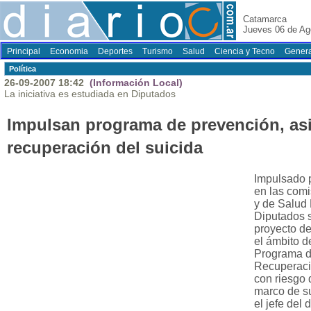
Catamarca
Jueves 06 de Ag
Principal
Economia
Deportes
Turismo
Salud
Ciencia y Tecno
Genera
Polí­tica
26-09-2007 18:42
(Información Local)
La iniciativa es estudiada en Diputados
Impulsan programa de prevención, asi
recuperación del suicida
Impulsado p
en las comi
y de Salud
Diputados s
proyecto de
el ámbito d
Programa d
Recuperació
con riesgo d
marco de su
el jefe del