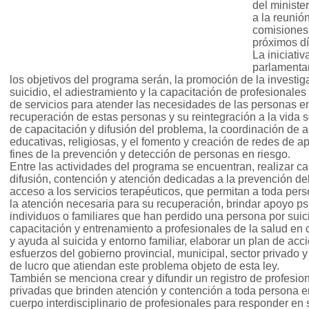
del ministe
a la reuni
comisiones 
próximos dí
La iniciati
parlamenta
los objetivos del programa serán, la promoción de la investigac
suicidio, el adiestramiento y la capacitación de profesionales
de servicios para atender las necesidades de las personas en c
recuperación de estas personas y su reintegración a la vida s
de capacitación y difusión del problema, la coordinación de a
educativas, religiosas, y el fomento y creación de redes de ap
fines de la prevención y detección de personas en riesgo.
Entre las actividades del programa se encuentran, realizar
difusión, contención y atención dedicadas a la prevención del
acceso a los servicios terapéuticos, que permitan a toda perso
la atención necesaria para su recuperación, brindar apoyo psi
individuos o familiares que han perdido una persona por suici
capacitación y entrenamiento a profesionales de la salud en 
y ayuda al suicida y entorno familiar, elaborar un plan de acc
esfuerzos del gobierno provincial, municipal, sector privado y
de lucro que atiendan este problema objeto de esta ley.
También se menciona crear y difundir un registro de profesion
privadas que brinden atención y contención a toda persona en
cuerpo interdisciplinario de profesionales para responder en