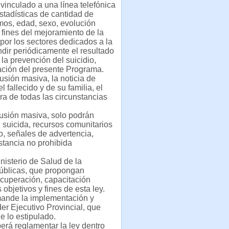
 vinculado a una línea telefónica
stadísticas de cantidad de
smos, edad, sexo, evolución
 fines del mejoramiento de la
 por los sectores dedicados a la
undir periódicamente el resultado
la prevención del suicidio,
tación del presente Programa.
usión masiva, la noticia de
 fallecido y de su familia, el
ra de todas las circunstancias
fusión masiva, solo podrán
l suicida, recursos comunitarios
o, señales de advertencia,
nstancia no prohibida
inisterio de Salud de la
 públicas, que propongan
recuperación, capacitación
objetivos y fines de esta ley.
emande la implementación y
er Ejecutivo Provincial, que
e lo estipulado.
berá reglamentar la ley dentro