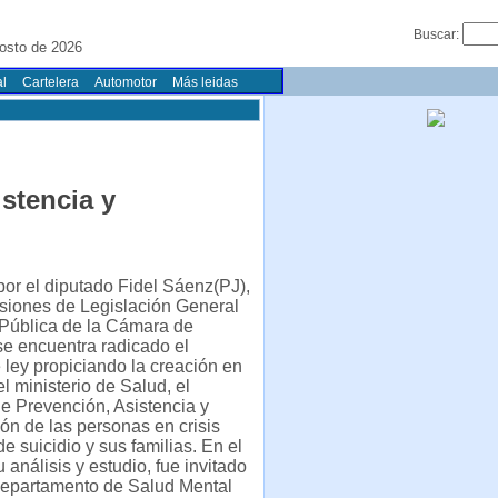
Buscar:
osto de 2026
l
Cartelera
Automotor
Más leidas
stencia y
or el diputado Fidel Sáenz(PJ),
siones de Legislación General
 Pública de la Cámara de
e encuentra radicado el
 ley propiciando la creación en
el ministerio de Salud, el
e Prevención, Asistencia y
n de las personas en crisis
e suicidio y sus familias. En el
 análisis y estudio, fue invitado
 departamento de Salud Mental