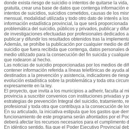
donde exista riesgo de suicidio o intentos de quitarse la vida,
gratuita, crear una base de datos que contenga información e
intentos de suicidios, suicidios cometidos, causas de los mi
mensual, modalidad utilizada y todo otro dato de interés a los
información estadística provincial, la que será proporcionada
problemática del suicidio, públicos y privados, publicar y dif
de investigaciones efectuadas por profesionales dedicados a 
publicar y difundir los resultados obtenidos tras la implemen
Además, se prohíbe la publicación por cualquier medio de dif
suicidio que fuera recibida que contenga, datos personales del
medio utilizado para la consecución del fin suicida y cualquie
que rodearon al hecho.
Las noticias de suicidio proporcionadas por los medios de di
contener información referida a líneas telefónicas de ayuda a
destinados a la prevención y asistencia, indicadores de riesg
evolución estadística sobre la problemática y toda otra circu
expresamente en la ley.
El proyecto, que invita a los municipios a adherir, faculta al m
provincia a suscribir convenios con instituciones privadas y
estrategias de prevención Integral del suicidio, tratamiento, 
profesional y toda otra que contribuya a la consecución de los 
En su articulado, la iniciativa estipula que los gastos que d
funcionamiento de este programa serán afrontados por el Pod
deberá afectar los recursos necesarios para el cumplimento d
En idéntico sentido, fija que el Poder Ejecutivo Provincial de