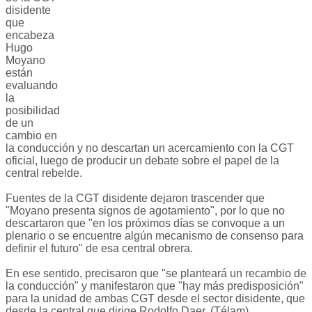
disidente
que
encabeza
Hugo
Moyano
están
evaluando
la
posibilidad
de un
cambio en
la conducción y no descartan un acercamiento con la CGT
oficial, luego de producir un debate sobre el papel de la
central rebelde.
Fuentes de la CGT disidente dejaron trascender que
"Moyano presenta signos de agotamiento", por lo que no
descartaron que "en los próximos días se convoque a un
plenario o se encuentre algún mecanismo de consenso para
definir el futuro" de esa central obrera.
En ese sentido, precisaron que "se planteará un recambio de
la conducción" y manifestaron que "hay más predisposición"
para la unidad de ambas CGT desde el sector disidente, que
desde la central que dirige Rodolfo Daer. (Télam)