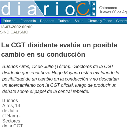
Catamarca
Jueves 06 de Ag
Principal
Economia
Deportes
Turismo
Salud
Ciencia y Tecno
Genera
13-07-2002 00:00
SINDICALISMO
La CGT disidente evalúa un posible
cambio en su conducción
Buenos Aires, 13 de Julio (Télam).- Sectores de la CGT
disidente que encabeza Hugo Moyano están evaluando la
posibilidad de un cambio en la conducción y no descartan
un acercamiento con la CGT oficial, luego de producir un
debate sobre el papel de la central rebelde.
Buenos
Aires, 13
de Julio
(Télam).-
Sectores
de la CGT