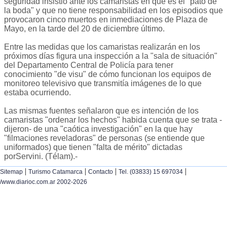
seguridad insistió ante los camaristas en que es el "pato de
la boda" y que no tiene responsabilidad en los episodios que
provocaron cinco muertos en inmediaciones de Plaza de
Mayo, en la tarde del 20 de diciembre último.
Entre las medidas que los camaristas realizarán en los
próximos días figura una inspección a la "sala de situación"
del Departamento Central de Policía para tener
conocimiento "de visu" de cómo funcionan los equipos de
monitoreo televisivo que transmitía imágenes de lo que
estaba ocurriendo.
Las mismas fuentes señalaron que es intención de los
camaristas "ordenar los hechos" habida cuenta que se trata -
dijeron- de una "caótica investigación" en la que hay
"filmaciones reveladoras" de personas (se entiende que
uniformados) que tienen "falta de mérito" dictadas
porServini. (Télam).-
|
|
|
|
Sitemap
Turismo Catamarca
Contacto
Tel. (03833) 15 697034
/www.diarioc.com.ar 2002-2026