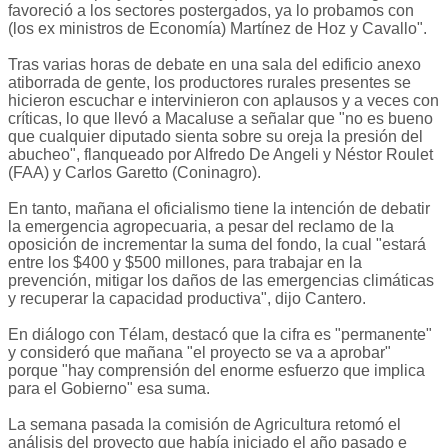
favoreció a los sectores postergados, ya lo probamos con
(los ex ministros de Economía) Martínez de Hoz y Cavallo".
Tras varias horas de debate en una sala del edificio anexo
atiborrada de gente, los productores rurales presentes se
hicieron escuchar e intervinieron con aplausos y a veces con
críticas, lo que llevó a Macaluse a señalar que "no es bueno
que cualquier diputado sienta sobre su oreja la presión del
abucheo", flanqueado por Alfredo De Angeli y Néstor Roulet
(FAA) y Carlos Garetto (Coninagro).
En tanto, mañana el oficialismo tiene la intención de debatir
la emergencia agropecuaria, a pesar del reclamo de la
oposición de incrementar la suma del fondo, la cual "estará
entre los $400 y $500 millones, para trabajar en la
prevención, mitigar los daños de las emergencias climáticas
y recuperar la capacidad productiva", dijo Cantero.
En diálogo con Télam, destacó que la cifra es "permanente"
y consideró que mañana "el proyecto se va a aprobar"
porque "hay comprensión del enorme esfuerzo que implica
para el Gobierno" esa suma.
La semana pasada la comisión de Agricultura retomó el
análisis del proyecto que había iniciado el año pasado e