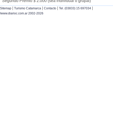
Segundo Premio $ 2.000 (sea individual o grupal)
|
|
|
|
Sitemap
Turismo Catamarca
Contacto
Tel. (03833) 15 697034
/www.diarioc.com.ar 2002-2026