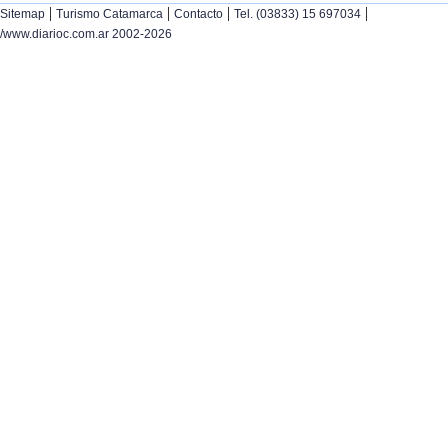
|
|
|
|
Sitemap
Turismo Catamarca
Contacto
Tel. (03833) 15 697034
/www.diarioc.com.ar 2002-2026