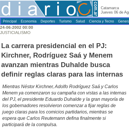
Catamarca
Jueves 06 de Ag
Principal
Economia
Deportes
Turismo
Salud
Ciencia y Tecno
Genera
24-06-2002 00:00
JUSTICIALISMO
La carrera presidencial en el PJ:
Kirchner, Rodríguez Saá y Menem
avanzan mientras Duhalde busca
definir reglas claras para las internas
Mientras Néstor Kirchner, Adolfo Rodríguez Saá y Carlos
Menem ya comenzaron su campaña con vistas a las internas
del PJ, el presidente Eduardo Duhalde y la gran mayoría de
los gobernadores resolvieron comenzar a fijar reglas de
juego claras para los comicios partidarios, mientras se
espera que Carlos Reutemann defina finalmente si
participará de la compulsa.