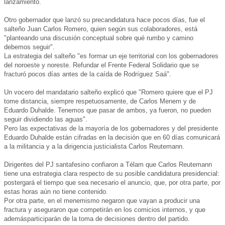
lanzamiento.
Otro gobernador que lanzó su precandidatura hace pocos días, fue el
salteño Juan Carlos Romero, quien según sus colaboradores, está
"planteando una discusión conceptual sobre qué rumbo y camino
debemos seguir".
La estrategia del salteño "es formar un eje territorial con los gobernadores
del noroeste y noreste. Refundar el Frente Federal Solidario que se
fracturó pocos días antes de la caída de Rodríguez Saá".
Un vocero del mandatario salteño explicó que "Romero quiere que el PJ
tome distancia, siempre respetuosamente, de Carlos Menem y de
Eduardo Duhalde. Tenemos que pasar de ambos, ya fueron, no pueden
seguir dividiendo las aguas".
Pero las expectativas de la mayoría de los gobernadores y del presidente
Eduardo Duhalde están cifradas en la decisión que en 60 días comunicará
a la militancia y a la dirigencia justicialista Carlos Reutemann.
Dirigentes del PJ santafesino confiaron a Télam que Carlos Reutemann
tiene una estrategia clara respecto de su posible candidatura presidencial:
postergará el tiempo que sea necesario el anuncio, que, por otra parte, por
estas horas aún no tiene contenido.
Por otra parte, en el menemismo negaron que vayan a producir una
fractura y aseguraron que competirán en los comicios internos, y que
ademásparticiparán de la toma de decisiones dentro del partido.