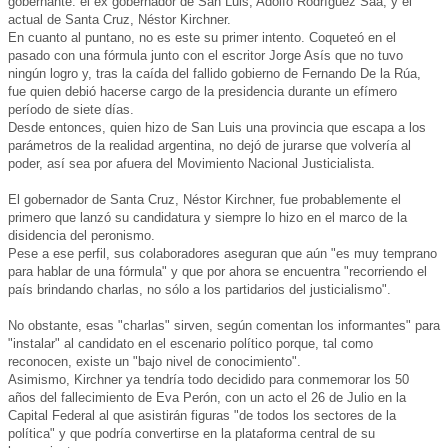
gobernante: el ex gobernador de San Luis, Adolfo Rodríguez Saá, y el
actual de Santa Cruz, Néstor Kirchner.
En cuanto al puntano, no es este su primer intento. Coqueteó en el
pasado con una fórmula junto con el escritor Jorge Asís que no tuvo
ningún logro y, tras la caída del fallido gobierno de Fernando De la Rúa,
fue quien debió hacerse cargo de la presidencia durante un efímero
período de siete días.
Desde entonces, quien hizo de San Luis una provincia que escapa a los
parámetros de la realidad argentina, no dejó de jurarse que volvería al
poder, así sea por afuera del Movimiento Nacional Justicialista.
El gobernador de Santa Cruz, Néstor Kirchner, fue probablemente el
primero que lanzó su candidatura y siempre lo hizo en el marco de la
disidencia del peronismo.
Pese a ese perfil, sus colaboradores aseguran que aún "es muy temprano
para hablar de una fórmula" y que por ahora se encuentra "recorriendo el
país brindando charlas, no sólo a los partidarios del justicialismo".
No obstante, esas "charlas" sirven, según comentan los informantes" para
"instalar" al candidato en el escenario político porque, tal como
reconocen, existe un "bajo nivel de conocimiento".
Asimismo, Kirchner ya tendría todo decidido para conmemorar los 50
años del fallecimiento de Eva Perón, con un acto el 26 de Julio en la
Capital Federal al que asistirán figuras "de todos los sectores de la
política" y que podría convertirse en la plataforma central de su