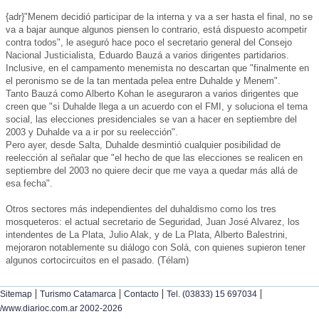
{adr}"Menem decidió participar de la interna y va a ser hasta el final, no se
va a bajar aunque algunos piensen lo contrario, está dispuesto acompetir
contra todos", le aseguró hace poco el secretario general del Consejo
Nacional Justicialista, Eduardo Bauzá a varios dirigentes partidarios.
Inclusive, en el campamento menemista no descartan que "finalmente en
el peronismo se de la tan mentada pelea entre Duhalde y Menem".
Tanto Bauzá como Alberto Kohan le aseguraron a varios dirigentes que
creen que "si Duhalde llega a un acuerdo con el FMI, y soluciona el tema
social, las elecciones presidenciales se van a hacer en septiembre del
2003 y Duhalde va a ir por su reelección".
Pero ayer, desde Salta, Duhalde desmintió cualquier posibilidad de
reelección al señalar que "el hecho de que las elecciones se realicen en
septiembre del 2003 no quiere decir que me vaya a quedar más allá de
esa fecha".
Otros sectores más independientes del duhaldismo como los tres
mosqueteros: el actual secretario de Seguridad, Juan José Alvarez, los
intendentes de La Plata, Julio Alak, y de La Plata, Alberto Balestrini,
mejoraron notablemente su diálogo con Solá, con quienes supieron tener
algunos cortocircuitos en el pasado. (Télam)
|
|
|
|
Sitemap
Turismo Catamarca
Contacto
Tel. (03833) 15 697034
/www.diarioc.com.ar 2002-2026