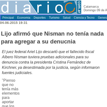
Catamarca
Domingo 09 de A
Principal
Economia
Deportes
Turismo
Salud
Ciencia y Tecno
Genera
04-06-2015 19:31
Lijo afirmó que Nisman no tenía nada
para agregar a su denucnia
El juez federal Ariel Lijo descartó que el fallecido fiscal
Albero Nisman tuviera pruebas adicionales para su
denuncia contra la presidenta Cristina Fernández de
Kirchner, ya desestimada por la justicia, según informaron
fuentes judiciales.
"Pienso
que no
tenía más
elementos
para
aportar
que los