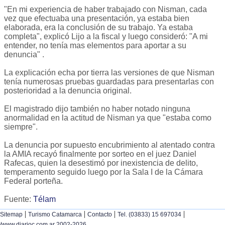
"En mi experiencia de haber trabajado con Nisman, cada
vez que efectuaba una presentación, ya estaba bien
elaborada, era la conclusión de su trabajo. Ya estaba
completa", explicó Lijo a la fiscal y luego consideró: "A mi
entender, no tenía mas elementos para aportar a su
denuncia" .
La explicación echa por tierra las versiones de que Nisman
tenía numerosas pruebas guardadas para presentarlas con
posterioridad a la denuncia original.
El magistrado dijo también no haber notado ninguna
anormalidad en la actitud de Nisman ya que "estaba como
siempre".
La denuncia por supuesto encubrimiento al atentado contra
la AMIA recayó finalmente por sorteo en el juez Daniel
Rafecas, quien la desestimó por inexistencia de delito,
temperamento seguido luego por la Sala I de la Cámara
Federal porteña.
Fuente:
Télam
|
|
|
|
Sitemap
Turismo Catamarca
Contacto
Tel. (03833) 15 697034
/www.diarioc.com.ar 2002-2026