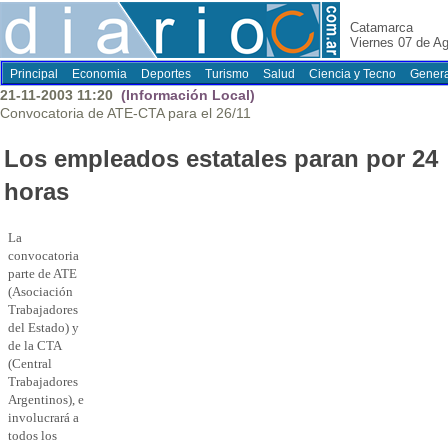
Catamarca
Viernes 07 de A
Principal
Economia
Deportes
Turismo
Salud
Ciencia y Tecno
Genera
21-11-2003 11:20
(Información Local)
Convocatoria de ATE-CTA para el 26/11
Los empleados estatales paran por 24
horas
La
convocatoria
parte de ATE
(Asociación
Trabajadores
del Estado) y
de la CTA
(Central
Trabajadores
Argentinos), e
involucrará a
todos los