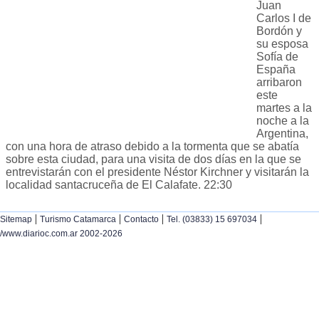
Juan
Carlos I de
Bordón y
su esposa
Sofía de
España
arribaron
este
martes a la
noche a la
Argentina,
con una hora de atraso debido a la tormenta que se abatía
sobre esta ciudad, para una visita de dos días en la que se
entrevistarán con el presidente Néstor Kirchner y visitarán la
localidad santacruceña de El Calafate. 22:30
|
|
|
|
Sitemap
Turismo Catamarca
Contacto
Tel. (03833) 15 697034
/www.diarioc.com.ar 2002-2026