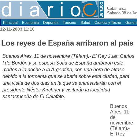
Catamarca
Sábado 08 de Ag
Principal
Economia
Deportes
Turismo
Salud
Ciencia y Tecno
Genera
12-11-2003 11:10
Los reyes de España arribaron al país
Buenos Aires, 11 de noviembre (Télam).- El Rey Juan Carlos
I de Bordón y su esposa Sofía de España arribaron este
martes a la noche a la Argentina, con una hora de atraso
debido a la tormenta que se abatía sobre esta ciudad, para
una visita de dos días en la que se entrevistarán con el
presidente Néstor Kirchner y visitarán la localidad
santacruceña de El Calafate.
Buenos
Aires, 11
de
noviembre
(Télam).-
El Rey