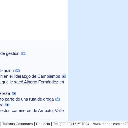
 de gestión
lización
cri en el liderazgo de Cambiemos
a que le sacó Alberto Fernández en
elleza
mo parte de una ruta de droga
na
uestos camineros de Ambato, Valle
|
|
|
|
Turismo Catamarca
Contacto
Tel. (03833) 15 697034
/www.diarioc.com.ar 