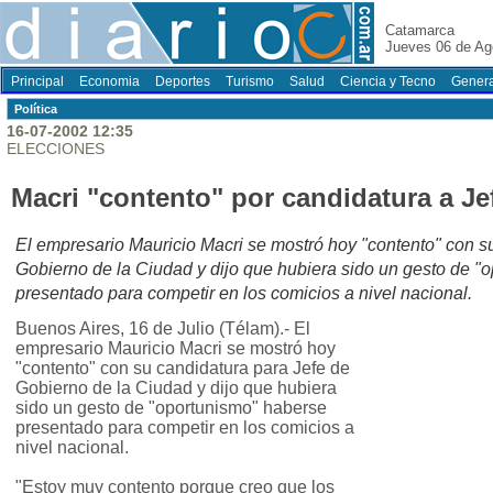
Catamarca
Jueves 06 de Ag
Principal
Economia
Deportes
Turismo
Salud
Ciencia y Tecno
Genera
Polí­tica
16-07-2002 12:35
ELECCIONES
Macri "contento" por candidatura a J
El empresario Mauricio Macri se mostró hoy "contento" con s
Gobierno de la Ciudad y dijo que hubiera sido un gesto de "
presentado para competir en los comicios a nivel nacional.
Buenos Aires, 16 de Julio (Télam).- El
empresario Mauricio Macri se mostró hoy
"contento" con su candidatura para Jefe de
Gobierno de la Ciudad y dijo que hubiera
sido un gesto de "oportunismo" haberse
presentado para competir en los comicios a
nivel nacional.
"Estoy muy contento porque creo que los