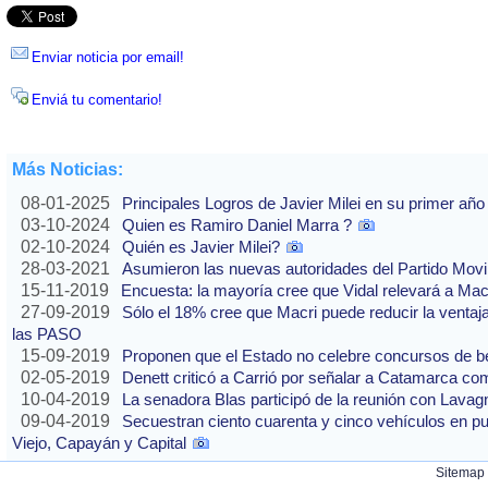
Enviar noticia por email!
Enviá tu comentario!
Más Noticias:
08-01-2025
Principales Logros de Javier Milei en su primer año
03-10-2024
Quien es Ramiro Daniel Marra ?
02-10-2024
Quién es Javier Milei?
28-03-2021
Asumieron las nuevas autoridades del Partido Movi
15-11-2019
Encuesta: la mayoría cree que Vidal relevará a Ma
27-09-2019
Sólo el 18% cree que Macri puede reducir la ventaj
las PASO
15-09-2019
Proponen que el Estado no celebre concursos de b
02-05-2019
Denett criticó a Carrió por señalar a Catamarca co
10-04-2019
La senadora Blas participó de la reunión con Lavag
09-04-2019
Secuestran ciento cuarenta y cinco vehículos en p
Viejo, Capayán y Capital
Sitemap