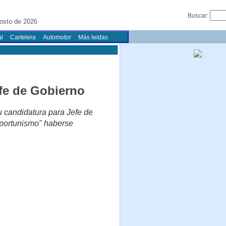
Buscar:
osto de 2026
l
Cartelera
Automotor
Más leidas
efe de Gobierno
u candidatura para Jefe de
oportunismo" haberse