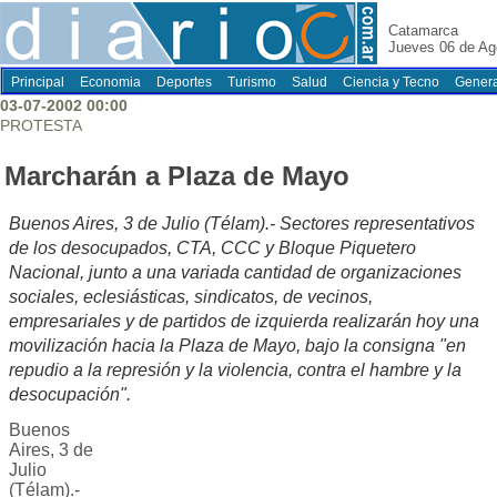
Catamarca
Jueves 06 de Ag
Principal
Economia
Deportes
Turismo
Salud
Ciencia y Tecno
Genera
03-07-2002 00:00
PROTESTA
Marcharán a Plaza de Mayo
Buenos Aires, 3 de Julio (Télam).- Sectores representativos
de los desocupados, CTA, CCC y Bloque Piquetero
Nacional, junto a una variada cantidad de organizaciones
sociales, eclesiásticas, sindicatos, de vecinos,
empresariales y de partidos de izquierda realizarán hoy una
movilización hacia la Plaza de Mayo, bajo la consigna "en
repudio a la represión y la violencia, contra el hambre y la
desocupación".
Buenos
Aires, 3 de
Julio
(Télam).-