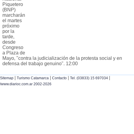
Piquetero
(BNP)
marcharán
el martes
próximo
por la
tarde,
desde
Congreso
a Plaza de
Mayo, "contra la judicialización de la protesta social y en
defensa del trabajo genuino". 12:00
|
|
|
|
Sitemap
Turismo Catamarca
Contacto
Tel. (03833) 15 697034
/www.diarioc.com.ar 2002-2026