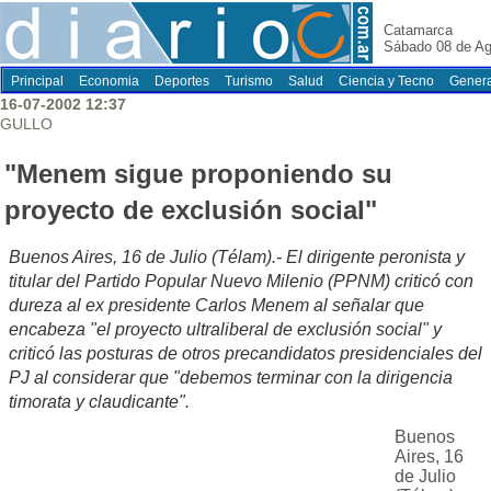
Catamarca
Sábado 08 de Ag
Principal
Economia
Deportes
Turismo
Salud
Ciencia y Tecno
Genera
16-07-2002 12:37
GULLO
"Menem sigue proponiendo su
proyecto de exclusión social"
Buenos Aires, 16 de Julio (Télam).- El dirigente peronista y
titular del Partido Popular Nuevo Milenio (PPNM) criticó con
dureza al ex presidente Carlos Menem al señalar que
encabeza "el proyecto ultraliberal de exclusión social" y
criticó las posturas de otros precandidatos presidenciales del
PJ al considerar que "debemos terminar con la dirigencia
timorata y claudicante".
Buenos
Aires, 16
de Julio