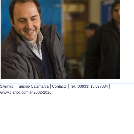
|
|
|
|
Sitemap
Turismo Catamarca
Contacto
Tel. (03833) 15 697034
/www.diarioc.com.ar 2002-2026