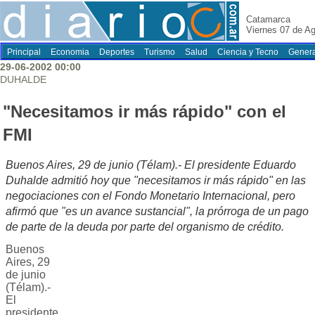
Catamarca
Viernes 07 de A
Principal
Economia
Deportes
Turismo
Salud
Ciencia y Tecno
Genera
29-06-2002 00:00
DUHALDE
"Necesitamos ir más rápido" con el
FMI
Buenos Aires, 29 de junio (Télam).- El presidente Eduardo
Duhalde admitió hoy que "necesitamos ir más rápido" en las
negociaciones con el Fondo Monetario Internacional, pero
afirmó que "es un avance sustancial", la prórroga de un pago
de parte de la deuda por parte del organismo de crédito.
Buenos
Aires, 29
de junio
(Télam).-
El
presidente