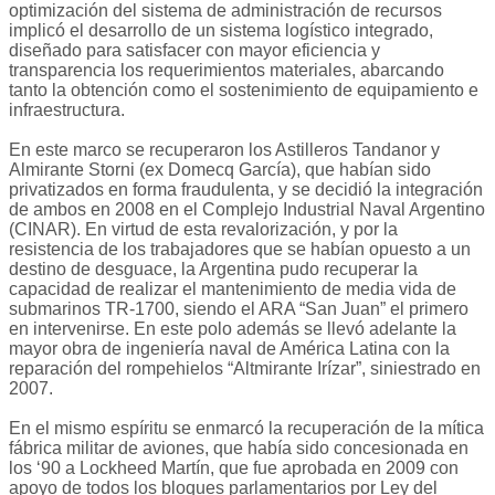
optimización del sistema de administración de recursos
implicó el desarrollo de un sistema logístico integrado,
diseñado para satisfacer con mayor eficiencia y
transparencia los requerimientos materiales, abarcando
tanto la obtención como el sostenimiento de equipamiento e
infraestructura.
En este marco se recuperaron los Astilleros Tandanor y
Almirante Storni (ex Domecq García), que habían sido
privatizados en forma fraudulenta, y se decidió la integración
de ambos en 2008 en el Complejo Industrial Naval Argentino
(CINAR). En virtud de esta revalorización, y por la
resistencia de los trabajadores que se habían opuesto a un
destino de desguace, la Argentina pudo recuperar la
capacidad de realizar el mantenimiento de media vida de
submarinos TR-1700, siendo el ARA “San Juan” el primero
en intervenirse. En este polo además se llevó adelante la
mayor obra de ingeniería naval de América Latina con la
reparación del rompehielos “Altmirante Irízar”, siniestrado en
2007.
En el mismo espíritu se enmarcó la recuperación de la mítica
fábrica militar de aviones, que había sido concesionada en
los ‘90 a Lockheed Martín, que fue aprobada en 2009 con
apoyo de todos los bloques parlamentarios por Ley del