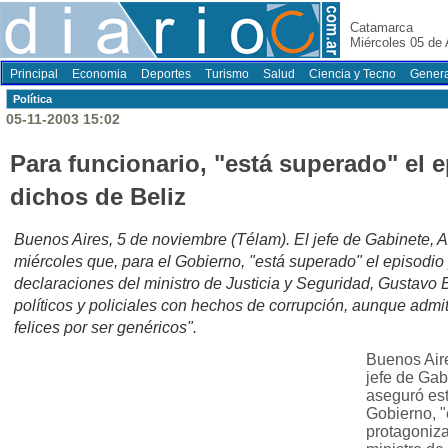
Catamarca
Miércoles 05 de
Principal
Economia
Deportes
Turismo
Salud
Ciencia y Tecno
Genera
Polí­tica
05-11-2003 15:02
Para funcionario, "está superado" el e
dichos de Beliz
Buenos Aires, 5 de noviembre (Télam). El jefe de Gabinete, 
miércoles que, para el Gobierno, "está superado" el episodio
declaraciones del ministro de Justicia y Seguridad, Gustavo B
políticos y policiales con hechos de corrupción, aunque admit
felices por ser genéricos".
Buenos Aire
jefe de Gab
aseguró est
Gobierno, "
protagoniza