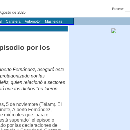
Buscar:
 Agosto de 2026
l
Cartelera
Automotor
Más leidas
pisodio por los
Alberto Fernández, aseguró este
 protagonizado por las
eliz, quien relacionó a sectores
ió que los dichos "no fueron
s, 5 de noviembre (Télam). El
inete, Alberto Fernández,
e miércoles que, para el
está superado" el episodio
do por las declaraciones del