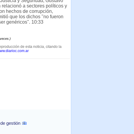
 Justicia y Seguridad, Gustavo
 relacionó a sectores políticos y
con hechos de corrupción,
tió que los dichos "no fueron
 ser genéricos". 10:33
 veces.)
eproducción de esta noticia, citando la
www.diarioc.com.ar
 de gestión