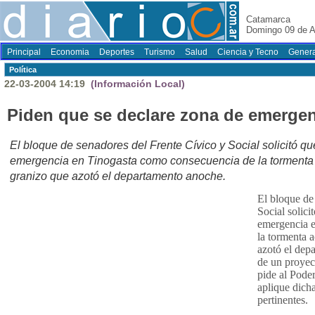
Catamarca
Domingo 09 de A
Principal
Economia
Deportes
Turismo
Salud
Ciencia y Tecno
Genera
Polí­tica
22-03-2004 14:19
(Información Local)
Piden que se declare zona de emergen
El bloque de senadores del Frente Cívico y Social solicitó q
emergencia en Tinogasta como consecuencia de la tormenta
granizo que azotó el departamento anoche.
El bloque de
Social solici
emergencia 
la tormenta 
azotó el dep
de un proyec
pide al Pode
aplique dich
pertinentes.