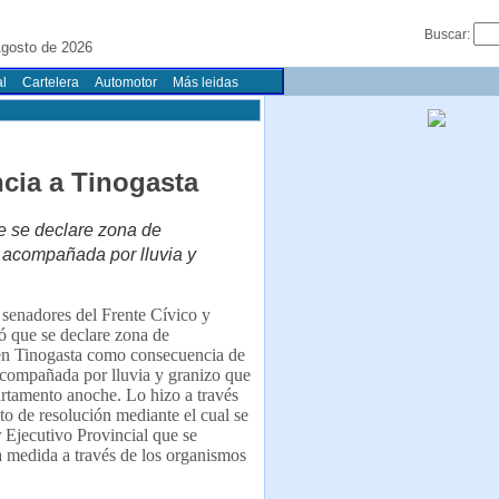
Buscar:
gosto de 2026
l
Cartelera
Automotor
Más leidas
cia a Tinogasta
ue se declare zona de
 acompañada por lluvia y
 senadores del Frente Cívico y
tó que se declare zona de
en Tinogasta como consecuencia de
acompañada por lluvia y granizo que
artamento anoche. Lo hizo a través
to de resolución mediante el cual se
r Ejecutivo Provincial que se
a medida a través de los organismos