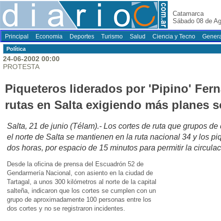
Catamarca
Sábado 08 de Ag
Principal
Economia
Deportes
Turismo
Salud
Ciencia y Tecno
Genera
Polí­tica
24-06-2002 00:00
PROTESTA
Piqueteros liderados por 'Pipino' Fe
rutas en Salta exigiendo más planes s
Salta, 21 de junio (Télam).- Los cortes de ruta que grupos d
el norte de Salta se mantienen en la ruta nacional 34 y los pi
dos horas, por espacio de 15 minutos para permitir la circulaci
Desde la oficina de prensa del Escuadrón 52 de
Gendarmería Nacional, con asiento en la ciudad de
Tartagal, a unos 300 kilómetros al norte de la capital
salteña, indicaron que los cortes se cumplen con un
grupo de aproximadamente 100 personas entre los
dos cortes y no se registraron incidentes.