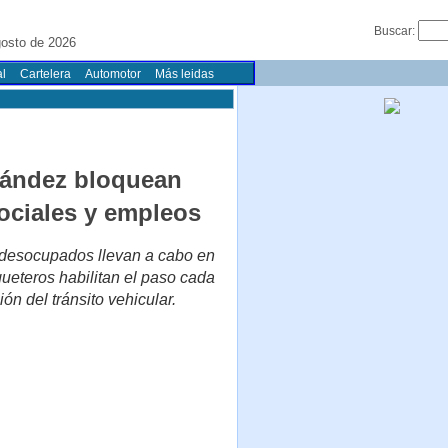
Buscar:
osto de 2026
l
Cartelera
Automotor
Más leidas
rnández bloquean
ociales y empleos
e desocupados llevan a cabo en
queteros habilitan el paso cada
ón del tránsito vehicular.