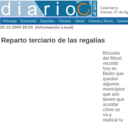
Catamarca
Viernes 07 de A
Principal
Economia
Deportes
Turismo
Salud
Ciencia y Tecno
Genera
20-12-2004 20:04
(Información Local)
Reparto terciario de las regalías
Brizuela
del Moral
recordó
hoy en
Belén que
quedan
algunos
municipios
que aún
tienen que
acordar
cómo se
va a
realizar la