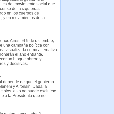
lítica del movimiento social que
censo de la izquierda.
endo en los cuerpos de
s, y en movimientos de la
enos Aires. El 9 de diciembre,
 de una campaña política con
ea visualizada como alternativa
alonarán el año entrante.
ecer un bloque obrero y
es y decisivas.
?
al depende de que el gobierno
 Menem y Alfonsín. Dada la
incipios, esto no puede excluirse.
te a la Presidenta que no
ide mejores resultados?