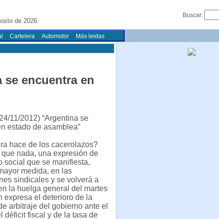
Buscar:
gosto de 2026
l
Cartelera
Automotor
Más leidas
a se encuentra en
24/11/2012) “Argentina se
en estado de asamblea”
ra hace de los cacerolazos?
 que nada, una expresión de
 social que se manifiesta,
mayor medida, en las
nes sindicales y se volverá a
en la huelga general del martes
 expresa el deterioro de la
e arbitraje del gobierno ante el
déficit fiscal y de la tasa de