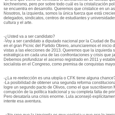
kirchnerismo, pero por sobre todo cuál es la cristalización po
se encuentra en desarrollo. Queremos que cristalice en un as
Nosotros, la izquierda, somos la única fuerza que está creci
delegados, sindicatos, centros de estudiantes y universidade
cultura y el arte.
-¿Usted va a ser candidato?
-Voy a ser candidato a diputado nacional por la Ciudad de Bu
en el gran Picnic del Partido Obrero, anunciaremos el inicio
vistas a las elecciones de 2013. Queremos que la izquierda s
estratégica en cada una de las confrontaciones y crisis que j
Debemos profundizar el ascenso registrado en 2011 y establ
socialista en el Congreso, como premisa de conquistas mayor
-¿La re-reelección es una utopía o CFK tiene alguna chance
-La posibilidad de obtener una segunda reforma constitucion
logre un segundo pacto de Olivos, como el que suscribieron
corrupción de la política tradicional y su completa falta de pr
Pero desataría una crisis enorme. Lula aconsejó explícitamen
intente esa aventura.
-¿No cree que la izquierda es muy sectaria y que eso le imp