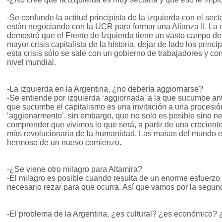
-Se confunde la actitud principista de la izquierda con el sec
están negociando con la UCR para formar una Alianza II. La
demostró que el Frente de Izquierda tiene un vasto campo de
mayor crisis capitalista de la historia, dejar de lado los princ
esta crisis sólo se sale con un gobierno de trabajadores y co
nivel mundial.
-La izquierda en la Argentina, ¿no debería aggiornarse?
-Se entiende por izquierda ‘aggiornada’ a la que sucumbe ant
que sucumbe el capitalismo es una invitación a una procesió
‘aggionarmento’, sin embargo, que no solo es posible sino n
comprender que vivimos lo que será, a partir de una creciente 
más revolucionaria de la humanidad. Las masas del mundo en
hermoso de un nuevo comienzo.
-¿Se viene otro milagro para Altamira?
-El milagro es posible cuando resulta de un enorme esfuerzo
necesario rezar para que ocurra. Así que vamos por la segun
-El problema de la Argentina, ¿es cultural? ¿es económico? 