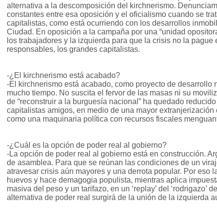
alternativa a la descomposición del kirchnerismo. Denunci
constantes entre esa oposición y el oficialismo cuando se tr
capitalistas, como está ocurriendo con los desarrollos inmobil
Ciudad. En oposición a la campaña por una “unidad opositora
los trabajadores y la izquierda para que la crisis no la pague
responsables, los grandes capitalistas.
-¿El kirchnerismo está acabado?
-El kirchnerismo está acabado, como proyecto de desarrollo 
mucho tiempo. No suscita el fervor de las masas ni su movili
de “reconstruir a la burguesía nacional” ha quedado reducido
capitalistas amigos, en medio de una mayor extranjerización
como una maquinaria política con recursos fiscales menguan
-¿Cuál es la opción de poder real al gobierno?
-La opción de poder real al gobierno está en construcción. A
de asamblea. Para que se reúnan las condiciones de un viraje
atravesar crisis aún mayores y una derrota popular. Por eso
huevos y hace demagogia populista, mientras aplica impuest
masiva del peso y un tarifazo, en un ‘replay’ del ‘rodrigazo’ 
alternativa de poder real surgirá de la unión de la izquierda 