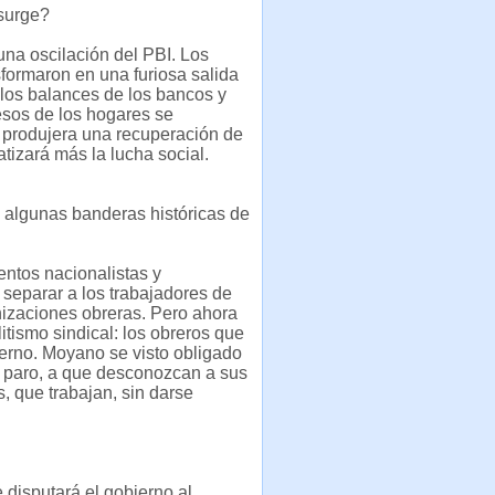
esurge?
una oscilación del PBI. Los
sformaron en una furiosa salida
n los balances de los bancos y
esos de los hogares se
e produjera una recuperación de
tizará más la lucha social.
e algunas banderas históricas de
entos nacionalistas y
a separar a los trabajadores de
anizaciones obreras. Pero ahora
itismo sindical: los obreros que
ierno. Moyano se visto obligado
al paro, a que desconozcan a sus
, que trabajan, sin darse
 disputará el gobierno al