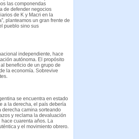
amos las componendas
ata de defender negocios
iarios de K y Macri en la
”, planteamos un gran frente de
 el pueblo sino sus
nacional independiente, hace
zación autónoma. El propósito
 al beneficio de un grupo de
 de la economía. Sobrevive
tes.
rgentina se encuentra en estado
 a la derecha, el país debería
 la derecha camina sorteando
azos y reclama la devaluación
de hace cuarenta años. La
auténtica y el movimiento obrero.