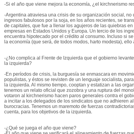
-Si el año que viene mejora la economía, ¿el kirchnerismo r
-Argentina atraviesa una crisis de su organización social, no 
ingresos fabulosos por la soja, en los años recientes, se tran
de capitales, que fue a llenar los agujeros de las quiebras e
empresas en Estados Unidos y Europa. Un tercio de los ingr
encuentra hipotecado por el crédito al consumo. Incluso si s
la economía (que será, de todos modos, harto modesta), ello a
-¿No complica al Frente de Izquierda que el gobierno levant
la izquierda?
-En períodos de crisis, la burguesía se enmascara en movimi
populistas, y éstos se revisten de un lenguaje socialista, par
la izquierda. Al mismo tiempo, cooptan y estatizan a las org
tenemos un relato oficial que zozobra y una ruptura del monol
votaron al kirchnerismo hacen paros generales contra el gob
a incitar a los delegados de los sindicatos que no adhieren 
burocracias. Tenemos un maremoto de fuerzas contradictorias
cuenta, para los objetivos de la izquierda.
-¿Qué se juega el año que viene?
-El año que viene se verificará el alineamiento de fuerzas que