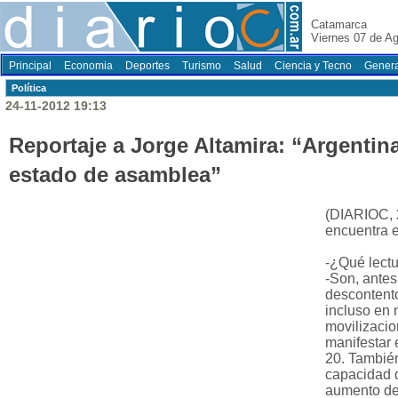
Catamarca
Viernes 07 de A
Principal
Economia
Deportes
Turismo
Salud
Ciencia y Tecno
Genera
Polí­tica
24-11-2012 19:13
Reportaje a Jorge Altamira: “Argentin
estado de asamblea”
(DIARIOC, 
encuentra 
-¿Qué lectu
-Son, antes
descontento
incluso en 
movilizacio
manifestar 
20. También
capacidad d
aumento del 