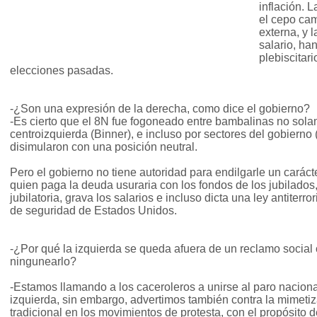
inflación. L
el cepo cam
externa, y 
salario, ha
plebiscitar
elecciones pasadas.
-¿Son una expresión de la derecha, como dice el gobierno?
-Es cierto que el 8N fue fogoneado entre bambalinas no solam
centroizquierda (Binner), e incluso por sectores del gobierno 
disimularon con una posición neutral.
Pero el gobierno no tiene autoridad para endilgarle un carác
quien paga la deuda usuraria con los fondos de los jubilados
jubilatoria, grava los salarios e incluso dicta una ley antiterr
de seguridad de Estados Unidos.
-¿Por qué la izquierda se queda afuera de un reclamo social
ningunearlo?
-Estamos llamando a los caceroleros a unirse al paro naciona
izquierda, sin embargo, advertimos también contra la mimetiz
tradicional en los movimientos de protesta, con el propósito