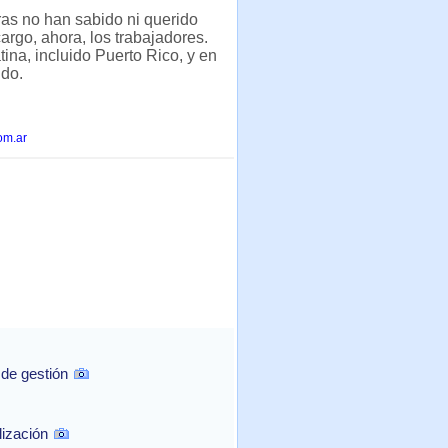
ras no han sabido ni querido
rgo, ahora, los trabajadores.
ina, incluido Puerto Rico, y en
ndo.
om.ar
 de gestión
lización