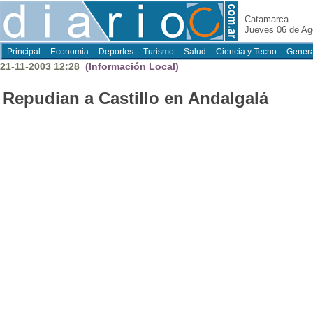
Catamarca
Jueves 06 de Ag
Principal
Economia
Deportes
Turismo
Salud
Ciencia y Tecno
Genera
21-11-2003 12:28
(Información Local)
Repudian a Castillo en Andalgalá