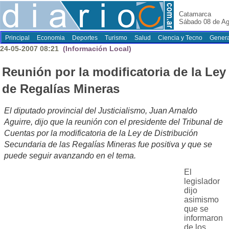
Catamarca
Sábado 08 de Ag
Principal
Economia
Deportes
Turismo
Salud
Ciencia y Tecno
Genera
24-05-2007 08:21
(Información Local)
Reunión por la modificatoria de la Ley
de Regalías Mineras
El diputado provincial del Justicialismo, Juan Arnaldo
Aguirre, dijo que la reunión con el presidente del Tribunal de
Cuentas por la modificatoria de la Ley de Distribución
Secundaria de las Regalías Mineras fue positiva y que se
puede seguir avanzando en el tema.
El
legislador
dijo
asimismo
que se
informaron
de los