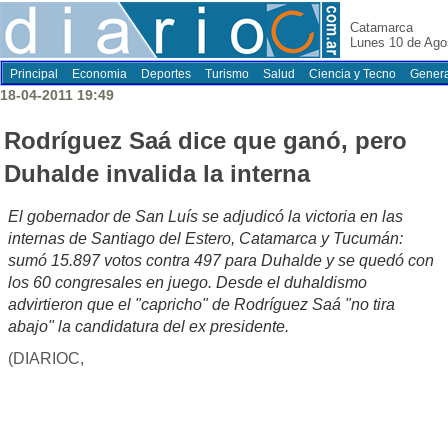
Catamarca
Lunes 10 de Ago
Principal
Economia
Deportes
Turismo
Salud
Ciencia y Tecno
Genera
18-04-2011 19:49
Rodríguez Saá dice que ganó, pero
Duhalde invalida la interna
El gobernador de San Luís se adjudicó la victoria en las
internas de Santiago del Estero, Catamarca y Tucumán:
sumó 15.897 votos contra 497 para Duhalde y se quedó con
los 60 congresales en juego. Desde el duhaldismo
advirtieron que el "capricho" de Rodríguez Saá "no tira
abajo" la candidatura del ex presidente.
(DIARIOC,