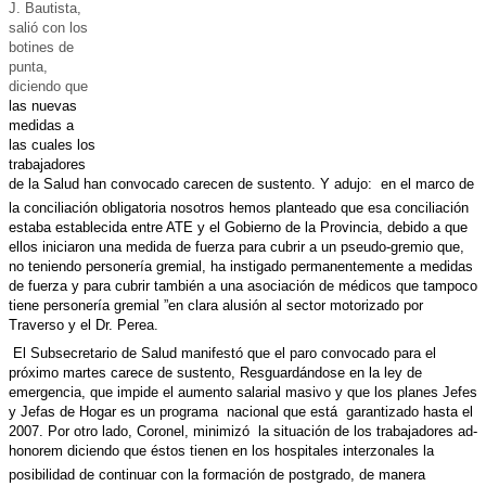
J. Bautista,
salió con los
botines de
punta,
diciendo que
las nuevas
medidas a
las cuales los
trabajadores
de la Salud
han convocado carecen de sustento. Y adujo:
en el marco de
la conciliación obligatoria nosotros hemos planteado que esa conciliación
estaba establecida entre ATE y el Gobierno de la Provincia, debido a que
ellos iniciaron una medida de fuerza para cubrir a un pseudo-gremio que,
no teniendo personería gremial, ha instigado permanentemente a medidas
de fuerza y para cubrir también a una asociación de médicos que tampoco
tiene personería gremial
”en clara alusión al sector motorizado por
Traverso y el Dr. Perea.
El Subsecretario de Salud manifestó que el paro convocado para el
próximo martes carece de sustento, Resguardándose en la ley de
emergencia, que impide el aumento salarial masivo y que los planes Jefes
y Jefas de Hogar es un programa
nacional que está
garantizado hasta el
2007. Por otro lado, Coronel, minimizó
la situación de los trabajadores ad-
honorem diciendo que éstos tienen en los hospitales interzonales la
posibilidad de continuar con la formación de postgrado, de manera