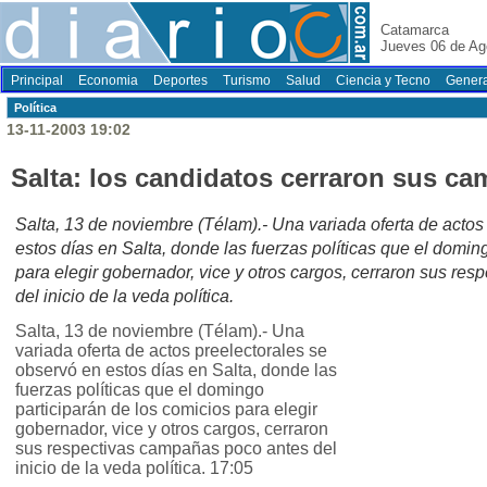
Catamarca
Jueves 06 de Ag
Principal
Economia
Deportes
Turismo
Salud
Ciencia y Tecno
Genera
Polí­tica
13-11-2003 19:02
Salta: los candidatos cerraron sus ca
Salta, 13 de noviembre (Télam).- Una variada oferta de actos
estos días en Salta, donde las fuerzas políticas que el domin
para elegir gobernador, vice y otros cargos, cerraron sus re
del inicio de la veda política.
Salta, 13 de noviembre (Télam).- Una
variada oferta de actos preelectorales se
observó en estos días en Salta, donde las
fuerzas políticas que el domingo
participarán de los comicios para elegir
gobernador, vice y otros cargos, cerraron
sus respectivas campañas poco antes del
inicio de la veda política. 17:05