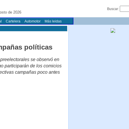
Buscar:
osto de 2026
l
Cartelera
Automotor
Más leidas
mpañas políticas
 preelectorales se observó en
go participarán de los comicios
spectivas campañas poco antes