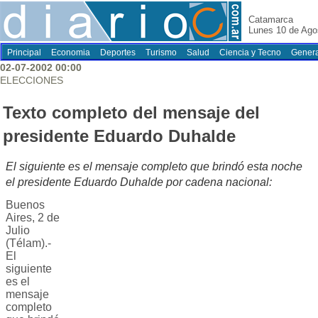
Catamarca
Lunes 10 de Ago
Principal
Economia
Deportes
Turismo
Salud
Ciencia y Tecno
Genera
02-07-2002 00:00
ELECCIONES
Texto completo del mensaje del
presidente Eduardo Duhalde
El siguiente es el mensaje completo que brindó esta noche
el presidente Eduardo Duhalde por cadena nacional:
Buenos
Aires, 2 de
Julio
(Télam).-
El
siguiente
es el
mensaje
completo