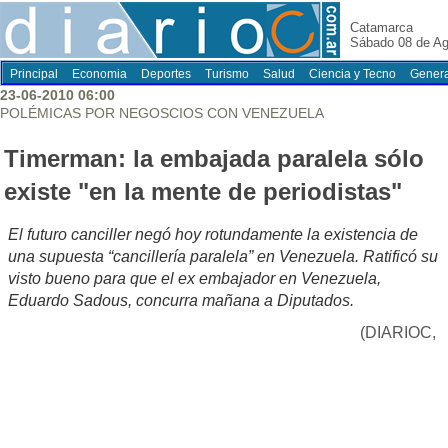
Catamarca
Sábado 08 de Ag
Principal
Economia
Deportes
Turismo
Salud
Ciencia y Tecno
Genera
23-06-2010 06:00
POLÉMICAS POR NEGOSCIOS CON VENEZUELA
Timerman: la embajada paralela sólo
existe "en la mente de periodistas"
El futuro canciller negó hoy rotundamente la existencia de
una supuesta “cancillería paralela” en Venezuela. Ratificó su
visto bueno para que el ex embajador en Venezuela,
Eduardo Sadous, concurra mañana a Diputados.
(DIARIOC,