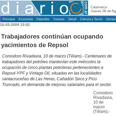
Catamarca
Jueves 06 de Ag
Principal
Economia
Deportes
Turismo
Salud
Ciencia y Tecno
Genera
10-03-2004 15:02
Trabajadores continúan ocupando
yacimientos de Repsol
Comodoro Rivadavia, 10 de marzo (Télam).- Centenares de
trabajadores del petróleo mantenían este miércoles la
ocupación de cinco plantas petroleras pertenecientes a
Repsol-YPF y Vintage Oil, situadas en las localidades
santacruceñas de Las Heras, Cañadón Seco y Pico
Truncado, en demanda de mejoras salariales para el sector.
Comodoro
Rivadavia,
10 de
marzo
(Télam).-