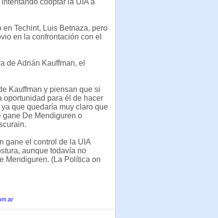
intentando cooptar la UIA a
 en Techint, Luis Betnaza, pero
io en la confrontación con el
ra de Adrián Kauffman, el
 de Kauffman y piensan que si
a oportunidad para él de hacer
, ya que quedaría muy claro que
que gane De Mendiguren o
scurain.
n gane el control de la UIA
ostura, aunque todavía no
e Mendiguren. (La Política on
om.ar