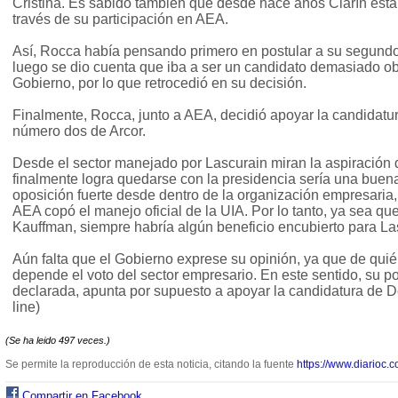
Cristina. Es sabido también que desde hace años Clarín está 
través de su participación en AEA.
Así, Rocca había pensando primero en postular a su segundo
luego se dio cuenta que iba a ser un candidato demasiado obv
Gobierno, por lo que retrocedió en su decisión.
Finalmente, Rocca, junto a AEA, decidió apoyar la candidatu
número dos de Arcor.
Desde el sector manejado por Lascurain miran la aspiración
finalmente logra quedarse con la presidencia sería una buen
oposición fuerte desde dentro de la organización empresaria
AEA copó el manejo oficial de la UIA. Por lo tanto, ya sea 
Kauffman, siempre habría algún beneficio encubierto para La
Aún falta que el Gobierno exprese su opinión, ya que de quié
depende el voto del sector empresario. En este sentido, su p
declarada, apunta por supuesto a apoyar la candidatura de D
line)
(Se ha leido 497 veces.)
Se permite la reproducción de esta noticia, citando la fuente
https://www.diarioc.c
Compartir en Facebook