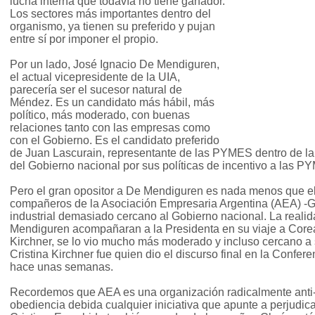
lucha interna que todavía no tiene ganador.
Los sectores más importantes dentro del
organismo, ya tienen su preferido y pujan
entre sí por imponer el propio.
Por un lado, José Ignacio De Mendiguren,
el actual vicepresidente de la UIA,
parecería ser el sucesor natural de
Méndez. Es un candidato más hábil, más
político, más moderado, con buenas
relaciones tanto con las empresas como
con el Gobierno. Es el candidato preferido
de Juan Lascurain, representante de las PYMES dentro de la 
del Gobierno nacional por sus políticas de incentivo a las P
Pero el gran opositor a De Mendiguren es nada menos que el
compañeros de la Asociación Empresaria Argentina (AEA) -Gr
industrial demasiado cercano al Gobierno nacional. La reali
Mendiguren acompañaran a la Presidenta en su viaje a Corea
Kirchner, se lo vio mucho más moderado y incluso cercano a 
Cristina Kirchner fue quien dio el discurso final en la Confer
hace unas semanas.
Recordemos que AEA es una organización radicalmente anti-
obediencia debida cualquier iniciativa que apunte a perjudica