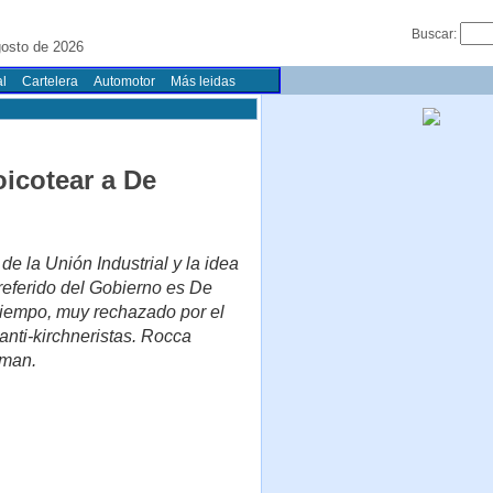
Buscar:
gosto de 2026
l
Cartelera
Automotor
Más leidas
oicotear a De
e la Unión Industrial y la idea
preferido del Gobierno es De
tiempo, muy rechazado por el
anti-kirchneristas. Rocca
fman.