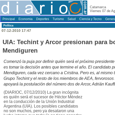
Catamarca
Viernes 07 de A
Principal
Economia
Deportes
Turismo
Salud
Ciencia y Tecno
Genera
Polí­tica
07-12-2010 17:47
UIA: Techint y Arcor presionan para b
Mendiguren
Comenzó la puja por definir quién será el próximo presidente d
es tomar la decisión antes que termine el año. El candidato 
Mendiguren, cada vez cercano a Cristina. Pero es, al mismo 
Grupo Techint y el resto de los miembros de AEA, fervorosos 
apoyará la postulación del número dos de Arcor, Adrián Kauf
(DIARIOC, 07/12/2010) La gran incógnita
es quién será el sucesor de Héctor Méndez
en la conducción de la Unión Industrial
Argentina (UIA). Los posibles candidatos
no son muchos, pero ya desataron una