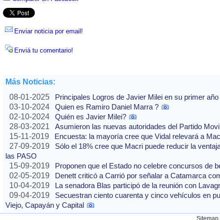
Enviar noticia por email!
Enviá tu comentario!
Más Noticias:
08-01-2025
Principales Logros de Javier Milei en su primer año
03-10-2024
Quien es Ramiro Daniel Marra ?
02-10-2024
Quién es Javier Milei?
28-03-2021
Asumieron las nuevas autoridades del Partido Movi
15-11-2019
Encuesta: la mayoría cree que Vidal relevará a Ma
27-09-2019
Sólo el 18% cree que Macri puede reducir la ventaj
las PASO
15-09-2019
Proponen que el Estado no celebre concursos de b
02-05-2019
Denett criticó a Carrió por señalar a Catamarca co
10-04-2019
La senadora Blas participó de la reunión con Lavag
09-04-2019
Secuestran ciento cuarenta y cinco vehículos en p
Viejo, Capayán y Capital
Sitemap