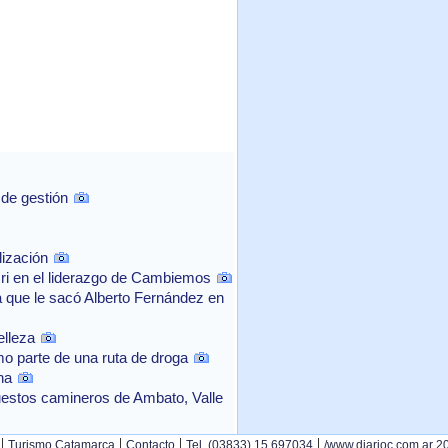
 de gestión
lización
cri en el liderazgo de Cambiemos
a que le sacó Alberto Fernández en
elleza
mo parte de una ruta de droga
na
uestos camineros de Ambato, Valle
|
|
|
|
Turismo Catamarca
Contacto
Tel. (03833) 15 697034
/www.diarioc.com.ar 