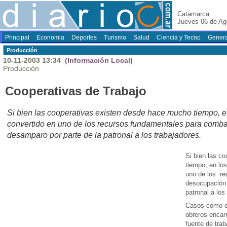
Catamarca
Jueves 06 de Ag
Principal
Economia
Deportes
Turismo
Salud
Ciencia y Tecno
Genera
Producción
10-11-2003 13:34
(Información Local)
Producción
Cooperativas de Trabajo
Si bien las cooperativas existen desde hace mucho tiempo, e
convertido en uno de los recursos fundamentales para combat
desamparo por parte de la patronal a los trabajadores.
Si bien las c
tiempo, en lo
uno de los re
desocupación 
patronal a los
Casos como e
obreros encarn
fuente de tra