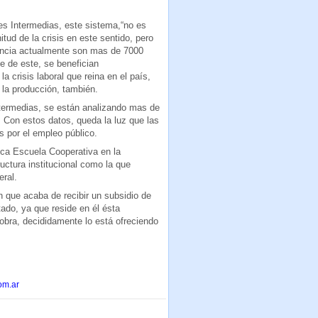
es Intermedias, este sistema,“no es
tud de la crisis en este sentido, pero
vincia actualmente son mas de 7000
e de este, se benefician
a crisis laboral que reina en el país,
 la producción, también.
termedias, se están analizando mas de
n. Con estos datos, queda la luz que las
s por el empleo público.
nica Escuela Cooperativa en la
uctura institucional como la que
eral.
que acaba de recibir un subsidio de
ado, ya que reside en él ésta
 obra, decididamente lo está ofreciendo
om.ar