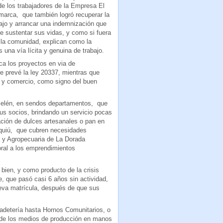
de los trabajadores de la Empresa El
marca,
que también logró recuperar la
bajo y arrancar una indemnización que
te sustentar sus vidas, y como si fuera
a la comunidad, explican como la
 una vía lícita y genuina de trabajo.
a los proyectos en via de
e prevé la ley 20337, mientras que
s, y comercio, como signo del buen
Belén, en sendos departamentos,
que
us socios, brindando un servicio pocas
cación de dulces artesanales o pan en
quiú,
que cubren necesidades
 y Agropecuaria de La Dorada
oral a los emprendimientos
bien, y como producto de la crisis
e, que pasó casi 6 años sin actividad,
eva matrícula, después de que sus
adetería hasta Hornos Comunitarios, o
l de los medios de producción en manos