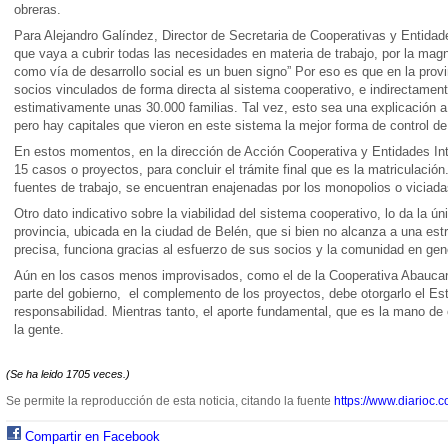
obreras.
Para Alejandro Galíndez, Director de Secretaria de Cooperativas y Entidad
que vaya a cubrir todas las necesidades en materia de trabajo, por la magni
como vía de desarrollo social es un buen signo” Por eso es que en la pro
socios vinculados de forma directa al sistema cooperativo, e indirectament
estimativamente unas 30.000 familias. Tal vez, esto sea una explicación a l
pero hay capitales que vieron en este sistema la mejor forma de control de
En estos momentos, en la dirección de Acción Cooperativa y Entidades In
15 casos o proyectos, para concluir el trámite final que es la matriculació
fuentes de trabajo, se encuentran enajenadas por los monopolios o viciada
Otro dato indicativo sobre la viabilidad del sistema cooperativo, lo da la ú
provincia, ubicada en la ciudad de Belén, que si bien no alcanza a una estr
precisa, funciona gracias al esfuerzo de sus socios y la comunidad en gen
Aún en los casos menos improvisados, como el de la Cooperativa Abaucan 
parte del gobierno,
el complemento de los proyectos, debe otorgarlo el Est
responsabilidad. Mientras tanto, el aporte fundamental, que es la mano de
la gente.
(Se ha leido 1705 veces.)
Se permite la reproducción de esta noticia, citando la fuente
https://www.diarioc.c
Compartir en Facebook