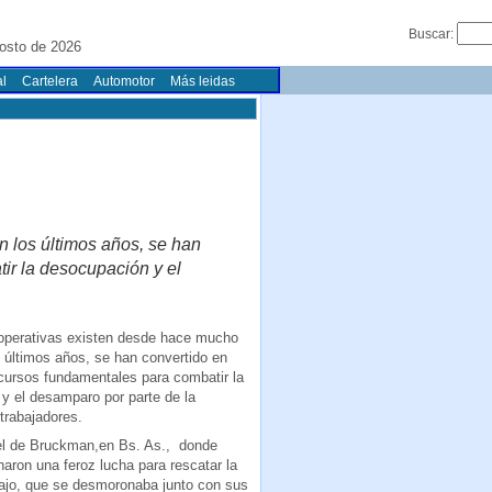
Buscar:
osto de 2026
l
Cartelera
Automotor
Más leidas
n los últimos años, se han
ir la desocupación y el
ooperativas existen desde hace mucho
s últimos años, se han convertido en
cursos fundamentales para combatir la
y el desamparo por parte de la
 trabajadores.
l de Bruckman,en Bs. As., donde
aron una feroz lucha para rescatar la
bajo, que se desmoronaba junto con sus