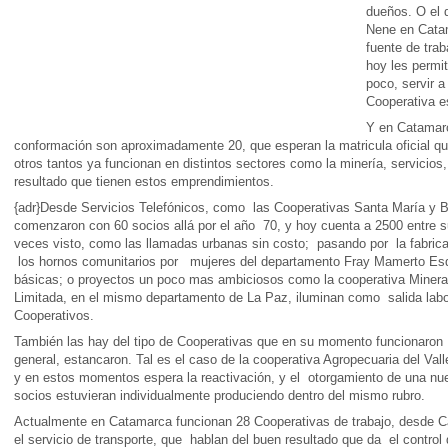
dueños. O el 
Nene en Cata
fuente de tra
hoy les permi
poco, servir 
Cooperativa es
Y en Catamarc
conformación son aproximadamente 20, que esperan la matricula oficial qu
otros tantos ya funcionan en distintos sectores como la minería, servicio
resultado que tienen estos emprendimientos.
{adr}Desde Servicios Telefónicos, como
las Cooperativas Santa María y 
comenzaron con 60 socios allá por el año
70, y hoy cuenta a 2500 entre s
veces visto, como las llamadas urbanas sin costo;
pasando por
la fabri
los hornos comunitarios por
mujeres del departamento Fray Mamerto Es
básicas; o proyectos un poco mas ambiciosos como la cooperativa Minera
Limitada, en el mismo departamento de La Paz, iluminan como
salida lab
Cooperativos.
También las hay del tipo de Cooperativas que en su momento funcionaron
general, estancaron. Tal es el caso de la cooperativa Agropecuaria del Vall
y en estos momentos espera la reactivación, y el
otorgamiento de una nu
socios estuvieran individualmente produciendo dentro del mismo rubro.
Actualmente en Catamarca funcionan 28 Cooperativas de trabajo, desde C
el servicio de transporte, que
hablan del buen resultado que da
el contro