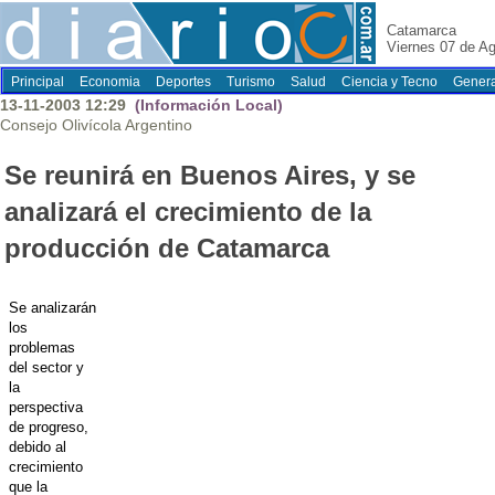
Catamarca
Viernes 07 de A
Principal
Economia
Deportes
Turismo
Salud
Ciencia y Tecno
Genera
13-11-2003 12:29
(Información Local)
Consejo Olivícola Argentino
Se reunirá en Buenos Aires, y se
analizará el crecimiento de la
producción de Catamarca
Se analizarán
los
problemas
del sector y
la
perspectiva
de progreso,
debido al
crecimiento
que la