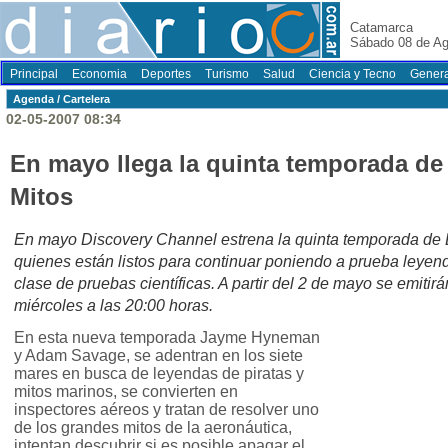
Catamarca
Sábado 08 de Ag
Principal
Economia
Deportes
Turismo
Salud
Ciencia y Tecno
Genera
Agenda / Cartelera
02-05-2007 08:34
En mayo llega la quinta temporada d
Mitos
En mayo Discovery Channel estrena la quinta temporada
quienes están listos para continuar poniendo a prueba leyen
clase de pruebas científicas. A partir del 2 de mayo se emitir
miércoles a las 20:00 horas.
En esta nueva temporada Jayme Hyneman
y Adam Savage, se adentran en los siete
mares en busca de leyendas de piratas y
mitos marinos, se convierten en
inspectores aéreos y tratan de resolver uno
de los grandes mitos de la aeronáutica,
intentan descubrir si es posible apagar el