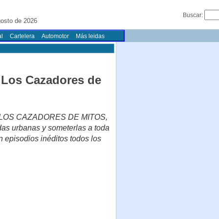
Buscar:
osto de 2026
l
Cartelera
Automotor
Más leidas
e Los Cazadores de
 de LOS CAZADORES DE MITOS,
das urbanas y someterlas a toda
án episodios inéditos todos los