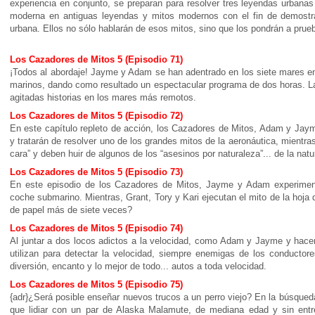
experiencia en conjunto, se preparan para resolver tres leyendas urbanas
moderna en antiguas leyendas y mitos modernos con el fin de demostra
urbana. Ellos no sólo hablarán de esos mitos, sino que los pondrán a prue
Los Cazadores de Mitos 5 (Episodio 71)
¡Todos al abordaje! Jayme y Adam se han adentrado en los siete mares en
marinos, dando como resultado un espectacular programa de dos horas. La
agitadas historias en los mares más remotos.
Los Cazadores de Mitos 5 (Episodio 72)
En este capítulo repleto de acción, los Cazadores de Mitos, Adam y Jaym
y tratarán de resolver uno de los grandes mitos de la aeronáutica, mientras
cara” y deben huir de algunos de los “asesinos por naturaleza”... de la natu
Los Cazadores de Mitos 5 (Episodio 73)
En este episodio de los Cazadores de Mitos, Jayme y Adam experiment
coche submarino. Mientras, Grant, Tory y Kari ejecutan el mito de la hoja 
de papel más de siete veces?
Los Cazadores de Mitos 5 (Episodio 74)
Al juntar a dos locos adictos a la velocidad, como Adam y Jayme y hacer
utilizan para detectar la velocidad, siempre enemigas de los conductore
diversión, encanto y lo mejor de todo... autos a toda velocidad.
Los Cazadores de Mitos 5 (Episodio 75)
{adr}¿Será posible enseñar nuevos trucos a un perro viejo? En la búsque
que lidiar con un par de Alaska Malamute, de mediana edad y sin entre