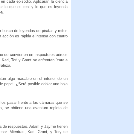
 en cada episodio. Aplicarán la ciencia
r lo que es real y lo que es leyenda
ba.
 busca de leyendas de piratas y mitos
 acción es rápida e intensa con cuatro
e se convierten en inspectores aéreos
 Kari, Tori y Grant se enfrentan “cara a
raleza.
an algo macabro en el interior de un
de papel. ¿Será posible doblar una hoja
los pasar frente a las cámaras que se
s, se obtiene una aventura repleta de
da de respuestas, Adam y Jayme tienen
nar. Mientras, Kari, Grant, y Tory se