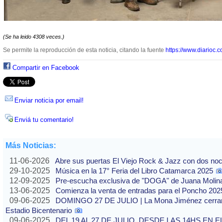
(Se ha leido 4308 veces.)
Se permite la reproducción de esta noticia, citando la fuente
https://www.diarioc.c
Compartir en Facebook
Enviar noticia por email!
Enviá tu comentario!
Más Noticias:
11-06-2026
Abre sus puertas El Viejo Rock & Jazz con dos no
29-10-2025
Música en la 17° Feria del Libro Catamarca 2025
12-09-2025
Pre-escucha exclusiva de "DOGA" de Juana Molin
13-06-2025
Comienza la venta de entradas para el Poncho 202
09-06-2025
DOMINGO 27 DE JULIO | La Mona Jiménez cerrará 
Estadio Bicentenario
09-06-2025
DEL 19 AL 27 DE JULIO, DESDE LAS 14HS EN 