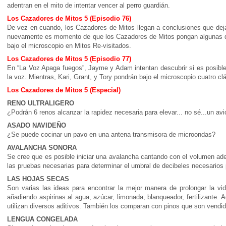
adentran en el mito de intentar vencer al perro guardián.
Los Cazadores de Mitos 5 (Episodio 76)
De vez en cuando, los Cazadores de Mitos llegan a conclusiones que deja
nuevamente es momento de que los Cazadores de Mitos pongan algunas d
bajo el microscopio en Mitos Re-visitados.
Los Cazadores de Mitos 5 (Episodio 77)
En “La Voz Apaga fuegos”, Jayme y Adam intentan descubrir si es posible
la voz. Mientras, Kari, Grant, y Tory pondrán bajo el microscopio cuatro clá
Los Cazadores de Mitos 5 (Especial)
RENO ULTRALIGERO
¿Podrán 6 renos alcanzar la rapidez necesaria para elevar... no sé...un avió
ASADO NAVIDEÑO
¿Se puede cocinar un pavo en una antena transmisora de microondas?
AVALANCHA SONORA
Se cree que es posible iniciar una avalancha cantando con el volumen a
las pruebas necesarias para determinar el umbral de decibeles necesarios 
LAS HOJAS SECAS
Son varias las ideas para encontrar la mejor manera de prolongar la vi
añadiendo aspirinas al agua, azúcar, limonada, blanqueador, fertilizante
utilizan diversos aditivos. También los comparan con pinos que son vendid
LENGUA CONGELADA