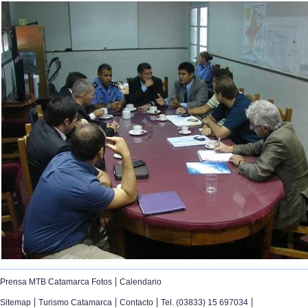
|
Prensa MTB Catamarca Fotos
Calendario
|
|
|
|
Sitemap
Turismo Catamarca
Contacto
Tel. (03833) 15 697034