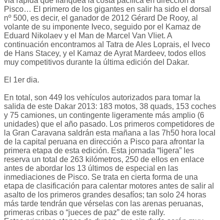
vía rápida que flanquea la costa pacífica en dirección a
Pisco… El primero de los gigantes en salir ha sido el dorsal
nº 500, es decir, el ganador de 2012 Gérard De Rooy, al
volante de su imponente Iveco, seguido por el Kamaz de
Eduard Nikolaev y el Man de Marcel Van Vliet. A
continuación encontramos al Tatra de Ales Loprais, el Iveco
de Hans Stacey, y el Kamaz de Ayrat Mardeev, todos ellos
muy competitivos durante la última edición del Dakar.
El 1er dia.
En total, son 449 los vehículos autorizados para tomar la
salida de este Dakar 2013: 183 motos, 38 quads, 153 coches
y 75 camiones, un contingente ligeramente más amplio (6
unidades) que el año pasado. Los primeros competidores de
la Gran Caravana saldrán esta mañana a las 7h50 hora local
de la capital peruana en dirección a Pisco para afrontar la
primera etapa de esta edición. Esta jornada “ligera” les
reserva un total de 263 kilómetros, 250 de ellos en enlace
antes de abordar los 13 últimos de especial en las
inmediaciones de Pisco. Se trata en cierta forma de una
etapa de clasificación para calentar motores antes de salir al
asalto de los primeros grandes desafíos; tan solo 24 horas
más tarde tendrán que vérselas con las arenas peruanas,
primeras cribas o “jueces de paz” de este rally.