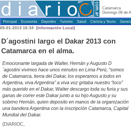
Catamarca
Domingo 09 de A
Principal
Economia
Deportes
Turismo
Salud
Ciencia y Tecno
Genera
05-01-2013 16:34
(Información Local)
D´agostini largo el Dakar 2013 con
Catamarca en el alma.
Emocionante largada de Walter, Hernán y Augusto D
´agostini vivimos hace unos minutos en Lima Perú, “somos
de Catamarca, tierra del Dakar, los esperamos a todos en
Argentina, viva Argentina” a viva voz gritaba nuestro “loco”
más querido en el Dakar, Walter descargo toda su furia y sus
ganas de correr este Dakar junto a su hijo Augusto y su
sobrino Hernán, quien deposito en manos de la organización
una bandera Argentina con la inscripción Catamarca, Capital
Mundial del Dakar.
(DIARIOC,