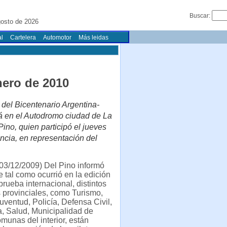
Buscar:
gosto de 2026
l
Cartelera
Automotor
Más leidas
enero de 2010
r del Bicentenario Argentina-
rá en el Autodromo ciudad de La
Pino, quien participó el jueves
encia, en representación del
03/12/2009) Del Pino informó
tal como ocurrió en la edición
prueba internacional, distintos
 provinciales, como Turismo,
uventud, Policía, Defensa Civil,
, Salud, Municipalidad de
omunas del interior, están