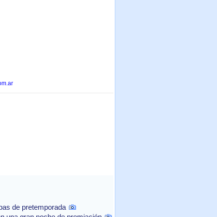
om.ar
ebas de pretemporada
n una gran noche de premiación