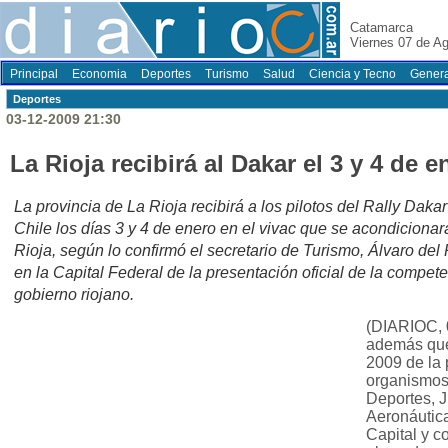
Catamarca
Viernes 07 de A
Principal
Economia
Deportes
Turismo
Salud
Ciencia y Tecno
Genera
Deportes
03-12-2009 21:30
La Rioja recibirá al Dakar el 3 y 4 de 
La provincia de La Rioja recibirá a los pilotos del Rally Daka
Chile los días 3 y 4 de enero en el vivac que se acondiciona
Rioja, según lo confirmó el secretario de Turismo, Álvaro del 
en la Capital Federal de la presentación oficial de la compet
gobierno riojano.
(DIARIOC, 
además que 
2009 de la 
organismos
Deportes, J
Aeronáutica
Capital y c