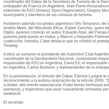
coordinador del Dakar de la Secretaría de Turismo de la Naci
embajador de Francia en Argentina, Jean Pierre Asvazadourian
exteriores de ASO (Amaury Sport Organization), Gregory Mura
municipales y miembros de las cámaras de turismo.
Asistieron además los pilotos argentinos Orly Terranova, del
Andrés Memi, del Mitsubishi Alfcar; Rafael Sanchez, quien d
Otaño, quienes correrán en autos; Eduardo Alan, del Pampa 
quienes participarán en motos; y Marcos y Alejandro Patronel
cuatriciclos Yamaha. Cabe destacar que se exhibió el proto
Touareg.
A ellos se sumaron el presidente del Automóvil Club Argentin
coordinador de la Gendarmería Nacional, comandante mayor 
responsable de ASO en Argentina, David Eli; el responsabl
en Argentina, Carlos Borrione; y representantes de la embaj
En la presentación, el director del Dakar, Etienne Lavigne le 
reconocimiento a la exitosa realización de la edición 2009. "E
a dudas, otro evento espectacular. Estas tierras hermosas 
aventuras, y esperamos que sean nuevamente animadas por 
sentenció.
El recorrido