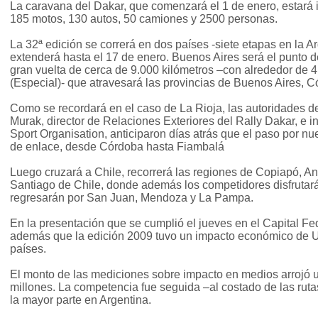
La caravana del Dakar, que comenzará el 1 de enero, estará 
185 motos, 130 autos, 50 camiones y 2500 personas.
La 32ª edición se correrá en dos países -siete etapas en la Ar
extenderá hasta el 17 de enero. Buenos Aires será el punto d
gran vuelta de cerca de 9.000 kilómetros –con alrededor de 4
(Especial)- que atravesará las provincias de Buenos Aires, 
Como se recordará en el caso de La Rioja, las autoridades 
Murak, director de Relaciones Exteriores del Rally Dakar, e 
Sport Organisation, anticiparon días atrás que el paso por nu
de enlace, desde Córdoba hasta Fiambalá
Luego cruzará a Chile, recorrerá las regiones de Copiapó, An
Santiago de Chile, donde además los competidores disfrutar
regresarán por San Juan, Mendoza y La Pampa.
En la presentación que se cumplió el jueves en el Capital Fe
además que la edición 2009 tuvo un impacto económico de 
países.
El monto de las mediciones sobre impacto en medios arrojó u
millones. La competencia fue seguida –al costado de las ruta
la mayor parte en Argentina.