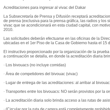
Acreditaciones para ingresar al vivac del Dakar
La Subsecretaría de Prensa y Difusión receptará acreditacion
de prensa (exclusiva para la prensa gráfica, las radios y los si
vivac que se acondicionará en esta ciudad capital, con motivo
2010.
Las solicitudes deberán efectuarse en las oficinas de la Dir
ubicadas en el 1er Piso de la Casa de Gobierno hasta el 15 
El instructivo proporcionado por la organización de la prueb
a continuación se detalla, en donde la acreditación diaria bri
· Los bivouacs (no incluye comidas)
· Área de competidores del bivouac (vivac)
· Lugar de entrega de las acreditaciones: al arribar al bivouac
· Transportes entre los bivouacs: NO serán provistos por la o
· La acreditación diaria solo brinda acceso a las rutas de asis
· (Circular por la ruta de carrera está completamente prohibid