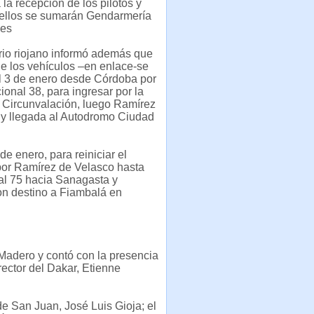
la recepción de los pilotos y
A ellos se sumarán Gendarmería
nes
rio riojano informó además que
de los vehículos –en enlace-se
el 3 de enero desde Córdoba por
ional 38, para ingresar por la
 Circunvalación, luego Ramírez
 y llegada al Autodromo Ciudad
e enero, para reiniciar el
 por Ramírez de Velasco hasta
al 75 hacia Sanagasta y
on destino a Fiambalá en
 Madero y contó con la presencia
rector del Dakar, Etienne
e San Juan, José Luis Gioja; el