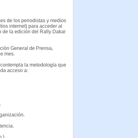
es de los periodistas y medios
tios internet) para acceder al
 de la edición del Rally Dakar
ección General de Prensa,
de mes.
a contempla la metodología que
nda acceso a:
.
rganización.
tencia.
o.)