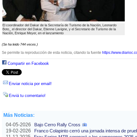
El coordinador del Dakar de la Secretarí­a de Turismo de la Nación, Leonardo
Boto_ el director del Dakar, Etienne Lavigne, y el Secretario de Turismo de la
Nación, Enrique Meyer, en el lanzamiento
(Se ha leido 744 veces.)
Se permite la reproducción de esta noticia, citando la fuente
https://www.diarioc.c
Compartir en Facebook
Enviar noticia por email!
Enviá tu comentario!
Más Noticias:
04-05-2026
Bajo Cerro Rally Cross
19-02-2026
Franco Colapinto cerró una jornada intensa de pru
11-12-2025
Fray Series MTB coronará a los campeones 2025 e