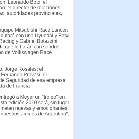
ón, Leonardo Boto; el
; el director de relaciones
c, autoridades provinciales,
 equipo Mitsubishi Race Lancer;
ebutará con una Hyundai y Patxi
Racing y Gabriel Botazzini
li, que lo harán con sendos
tipo de Volkswagen Race
o, Jorge Rosales; el
Fernando Provasi; el
e de Seguridad de esa empresa
ada de Francia
entregó a Meyer un "trofeo" en
sta edición 2010 será, sin lugar
prometen nuevas y emocionantes
nuestros amigos de Argentina",