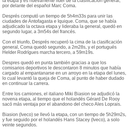
la etapa y es nuevamente líder de la clasificación general,
por delante del español Marc Coma.
Després computó un tiempo de 5h4m33s para unir las
ciudades de Antofagasta e Iquique. Coma, que se había
adjudicado la octava etapa y lideraba la general, quedó en
segundo lugar, a 3m54s del francés.
Con el triunfo, Després recuperó la cima de la clasificación
general, Coma quedó segundo, a 2m28s, y el portugués
Helder Rodrígues marcha tercero, a 59m19s.
Despres quedó en punta también gracias a que los
comisarios deportivos le descontaron 8 minutos que había
cargado al empantanarse en un arroyo en la etapa del lunes,
lo cual levantó la queja de Coma, al punto de haber dudado
en continuar la carrera.
Entre los camiones, el italiano Miki Biasion se adjudicó la
novena etapa, al tiempo que el holandés Gérard De Rooy
sacó más ventaja por el abandono del checo Ales Loprais.
Biasion (Iveco) se llevó la etapa, con un tiempo de 5h29m2s,
y fue seguido por el holandés Hans Stacey (Iveco), a solo
veinte segundos.