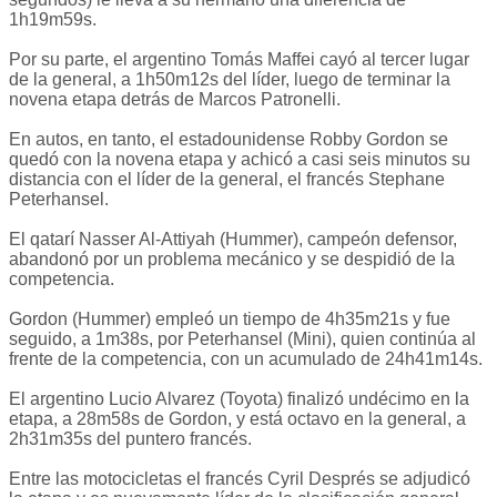
1h19m59s.
Por su parte, el argentino Tomás Maffei cayó al tercer lugar
de la general, a 1h50m12s del líder, luego de terminar la
novena etapa detrás de Marcos Patronelli.
En autos, en tanto, el estadounidense Robby Gordon se
quedó con la novena etapa y achicó a casi seis minutos su
distancia con el líder de la general, el francés Stephane
Peterhansel.
El qatarí Nasser Al-Attiyah (Hummer), campeón defensor,
abandonó por un problema mecánico y se despidió de la
competencia.
Gordon (Hummer) empleó un tiempo de 4h35m21s y fue
seguido, a 1m38s, por Peterhansel (Mini), quien continúa al
frente de la competencia, con un acumulado de 24h41m14s.
El argentino Lucio Alvarez (Toyota) finalizó undécimo en la
etapa, a 28m58s de Gordon, y está octavo en la general, a
2h31m35s del puntero francés.
Entre las motocicletas el francés Cyril Després se adjudicó