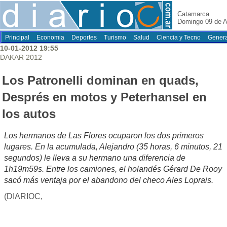
Catamarca
Domingo 09 de A
Principal
Economia
Deportes
Turismo
Salud
Ciencia y Tecno
Genera
10-01-2012 19:55
DAKAR 2012
Los Patronelli dominan en quads,
Després en motos y Peterhansel en
los autos
Los hermanos de Las Flores ocuparon los dos primeros
lugares. En la acumulada, Alejandro (35 horas, 6 minutos, 21
segundos) le lleva a su hermano una diferencia de
1h19m59s. Entre los camiones, el holandés Gérard De Rooy
sacó más ventaja por el abandono del checo Ales Loprais.
(DIARIOC,