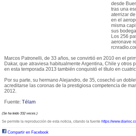
desde Buen
tras una es
aterrizar d
en el aerop
misma capit
sus bodega
Los 256 pas
aeronave re
rcnradio.co
Marcos Patronelli, de 33 años, se convirtió en 2010 en el pri
Dakar, que atraviesa habitualmente Argentina, Chile y otros
en esta temporada 2013 también conquistó el título en cuatric
Por su parte, su hermano Alejandro, de 35, cosechó un doble
acreditarse las coronas de la prestigiosa competencia de ma
2012.
Fuente:
Télam
(Se ha leido 332 veces.)
Se permite la reproducción de esta noticia, citando la fuente
https://www.diarioc.c
Compartir en Facebook