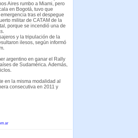
os Aires rumbo a Miami, pero
cala en Bogotá, tuvo que
e emergencia tras el despegue
uerto militar de CATAM de la
al, porque se incendió una de
s.
ajeros y la tripulación de la
sultaron ilesos, según informó
m.
mer argentino en ganar el Rally
 países de Sudamérica. Además,
iclos.
te en la misma modalidad al
nera consecutiva en 2011 y
om.ar