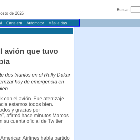
Buscar:
gosto de 2026
l
Cartelera
Automotor
Más leidas
l avión que tuvo
bia
e dos triunfos en el Rally Dakar
aterrizar hoy de emergencia en
ien.
k con el avión. Fue aterrizaje
cia estamos todos bien.
odos y gracias por
e", afirmó hace minutos Marcos
n su cuenta oficial de Twitter
.
 American Airlines había partido