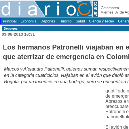
Catamarca
Viernes 07 de A
Principal
Economia
Deportes
Turismo
Salud
Ciencia y Tecno
Genera
Deportes
03-08-2013 16:31
Los hermanos Patronelli viajaban en e
que aterrizar de emergencia en Colom
Marcos y Alejandro Patronelli, quienes suman respectivament
en la categoría cuatriciclos, viajaban en el avión que debió 
Bogotá, por un incencio en una bodega, pero se encuentran b
quot;Todo o
de emergen
Abrazos a t
preocupars
Patronelli e
patronelliok
El avión de