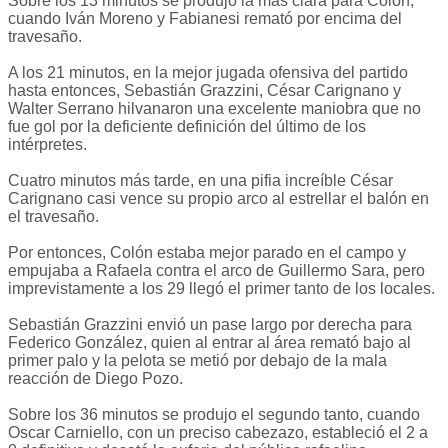
Sobre los 13 minutos se produjo la más clara para Colón,
cuando Iván Moreno y Fabianesi remató por encima del
travesaño.
A los 21 minutos, en la mejor jugada ofensiva del partido
hasta entonces, Sebastián Grazzini, César Carignano y
Walter Serrano hilvanaron una excelente maniobra que no
fue gol por la deficiente definición del último de los
intérpretes.
Cuatro minutos más tarde, en una pifia increíble César
Carignano casi vence su propio arco al estrellar el balón en
el travesaño.
Por entonces, Colón estaba mejor parado en el campo y
empujaba a Rafaela contra el arco de Guillermo Sara, pero
imprevistamente a los 29 llegó el primer tanto de los locales.
Sebastián Grazzini envió un pase largo por derecha para
Federico González, quien al entrar al área remató bajo al
primer palo y la pelota se metió por debajo de la mala
reacción de Diego Pozo.
Sobre los 36 minutos se produjo el segundo tanto, cuando
Oscar Carniello, con un preciso cabezazo, estableció el 2 a