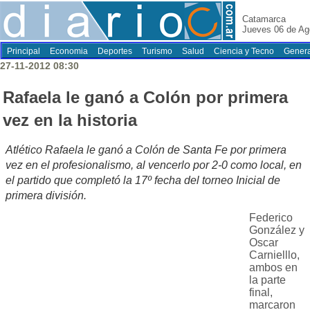
Catamarca
Jueves 06 de Ag
Principal
Economia
Deportes
Turismo
Salud
Ciencia y Tecno
Genera
27-11-2012 08:30
Rafaela le ganó a Colón por primera
vez en la historia
Atlético Rafaela le ganó a Colón de Santa Fe por primera
vez en el profesionalismo, al vencerlo por 2-0 como local, en
el partido que completó la 17º fecha del torneo Inicial de
primera división.
Federico
González y
Oscar
Carnielllo,
ambos en
la parte
final,
marcaron