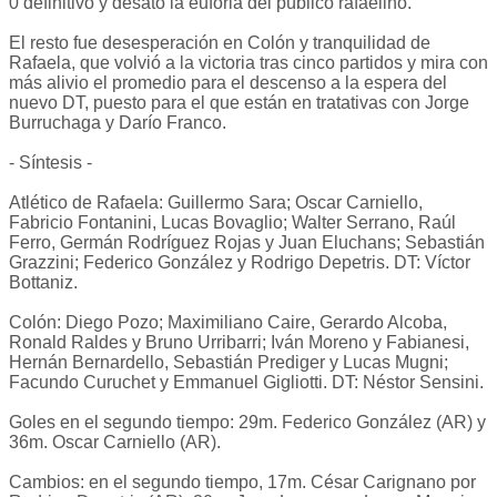
0 definitivo y desató la euforia del público rafaelino.
El resto fue desesperación en Colón y tranquilidad de
Rafaela, que volvió a la victoria tras cinco partidos y mira con
más alivio el promedio para el descenso a la espera del
nuevo DT, puesto para el que están en tratativas con Jorge
Burruchaga y Darío Franco.
- Síntesis -
Atlético de Rafaela: Guillermo Sara; Oscar Carniello,
Fabricio Fontanini, Lucas Bovaglio; Walter Serrano, Raúl
Ferro, Germán Rodríguez Rojas y Juan Eluchans; Sebastián
Grazzini; Federico González y Rodrigo Depetris. DT: Víctor
Bottaniz.
Colón: Diego Pozo; Maximiliano Caire, Gerardo Alcoba,
Ronald Raldes y Bruno Urribarri; Iván Moreno y Fabianesi,
Hernán Bernardello, Sebastián Prediger y Lucas Mugni;
Facundo Curuchet y Emmanuel Gigliotti. DT: Néstor Sensini.
Goles en el segundo tiempo: 29m. Federico González (AR) y
36m. Oscar Carniello (AR).
Cambios: en el segundo tiempo, 17m. César Carignano por