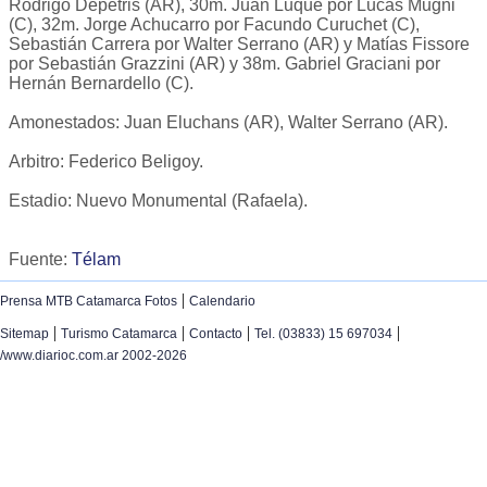
Rodrigo Depetris (AR), 30m. Juan Luque por Lucas Mugni
(C), 32m. Jorge Achucarro por Facundo Curuchet (C),
Sebastián Carrera por Walter Serrano (AR) y Matías Fissore
por Sebastián Grazzini (AR) y 38m. Gabriel Graciani por
Hernán Bernardello (C).
Amonestados: Juan Eluchans (AR), Walter Serrano (AR).
Arbitro: Federico Beligoy.
Estadio: Nuevo Monumental (Rafaela).
Fuente:
Télam
|
Prensa MTB Catamarca Fotos
Calendario
|
|
|
|
Sitemap
Turismo Catamarca
Contacto
Tel. (03833) 15 697034
/www.diarioc.com.ar 2002-2026