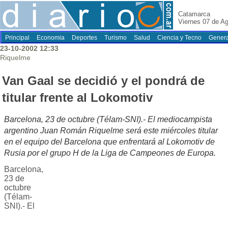
Catamarca
Viernes 07 de A
Principal
Economia
Deportes
Turismo
Salud
Ciencia y Tecno
Genera
23-10-2002 12:33
Riquelme
Van Gaal se decidió y el pondrá de
titular frente al Lokomotiv
Barcelona, 23 de octubre (Télam-SNI).- El mediocampista
argentino Juan Román Riquelme será este miércoles titular
en el equipo del Barcelona que enfrentará al Lokomotiv de
Rusia por el grupo H de la Liga de Campeones de Europa.
Barcelona,
23 de
octubre
(Télam-
SNI).- El