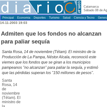
Catamarca
Sábado 08 de Ag
Principal
Economia
Deportes
Turismo
Salud
Ciencia y Tecno
Genera
14-11-2003 19:03
Admiten que los fondos no alcanzan
para paliar sequía
Santa Rosa, 14 de noviembre (Télam). El ministro de la
Producción de La Pampa, Néstor Alcala, reconoció este
viernes que los fondos que se giran a los municipios
pampeanos "no alcanzan" para paliar la sequía, y estimó
que las pérdidas superan los "150 millones de pesos".
Santa
Rosa, 14
de
noviembre
(Télam). El
ministro de
la