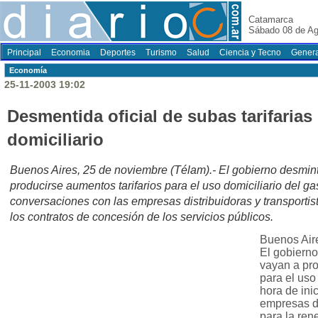
Catamarca
Sábado 08 de Ag
Principal
Economia
Deportes
Turismo
Salud
Ciencia y Tecno
Genera
Economí­a
25-11-2003 19:02
Desmentida oficial de subas tarifarias
domiciliario
Buenos Aires, 25 de noviembre (Télam).- El gobierno desmin
producirse aumentos tarifarios para el uso domiciliario del gas
conversaciones con las empresas distribuidoras y transportis
los contratos de concesión de los servicios públicos.
Buenos Aire
El gobierno
vayan a pro
para el uso
hora de ini
empresas di
para la ren