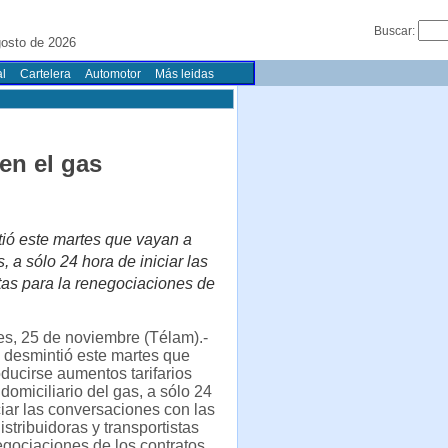
Buscar:
osto de 2026
l
Cartelera
Automotor
Más leidas
 en el gas
tió este martes que vayan a
, a sólo 24 hora de iniciar las
tas para la renegociaciones de
s, 25 de noviembre (Télam).-
 desmintió este martes que
ducirse aumentos tarifarios
 domiciliario del gas, a sólo 24
ciar las conversaciones con las
stribuidoras y transportistas
egociaciones de los contratos