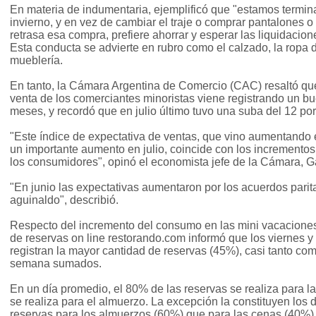
En materia de indumentaria, ejemplificó que "estamos termi
invierno, y en vez de cambiar el traje o comprar pantalones o
retrasa esa compra, prefiere ahorrar y esperar las liquidacione
Esta conducta se advierte en rubro como el calzado, la ropa d
mueblería.
En tanto, la Cámara Argentina de Comercio (CAC) resaltó que
venta de los comerciantes minoristas viene registrando un 
meses, y recordó que en julio último tuvo una suba del 12 por
"Este índice de expectativa de ventas, que vino aumentando e
un importante aumento en julio, coincide con los incremento
los consumidores", opinó el economista jefe de la Cámara, Ga
"En junio las expectativas aumentaron por los acuerdos paritar
aguinaldo", describió.
Respecto del incremento del consumo en las mini vacaciones o
de reservas on line restorando.com informó que los viernes 
registran la mayor cantidad de reservas (45%), casi tanto como
semana sumados.
En un día promedio, el 80% de las reservas se realiza para l
se realiza para el almuerzo. La excepción la constituyen los
reservas para los almuerzos (60%) que para las cenas (40%)