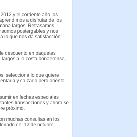
 2012 y el corriente año los
aprendimos a disfrutar de los
emana largos. Retrasamos
nsumos postergables y nos
a lo que nos da satisfacción",
 de descuento en paquetes
na largos a la costa bonaerense,
os, selecciona lo que quiere
entaria y calzado pero orienta
nsumir en fechas especiales
rtantes transacciones y ahora se
bre próximo.
ron muchas consultas en los
 feriado del 12 de octubre