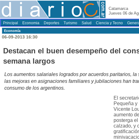
Catamarca
Jueves 06 de Ag
Principal
Economia
Deportes
Turismo
Salud
Ciencia y Tecno
Genera
Economí­a
06-09-2013 16:30
Destacan el buen desempeño del cons
semana largos
Los aumentos salariales logrados por acuerdos paritarios, la
las mejoras en asignaciones familiares y jubilaciones han tr
consumo de los argentinos.
El secretar
Pequeña y
Vicente Lou
aumento de
posterga el
calzado, y 
gratificaci
minivacaci