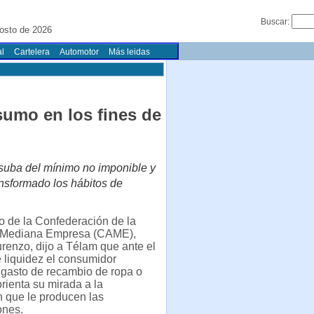
Buscar:
osto de 2026
l
Cartelera
Automotor
Más leidas
umo en los fines de
 suba del mínimo no imponible y
ansformado los hábitos de
io de la Confederación de la
 Mediana Empresa (CAME),
renzo, dijo a Télam que ante el
 liquidez el consumidor
 gasto de recambio de ropa o
orienta su mirada a la
ón que le producen las
ones.