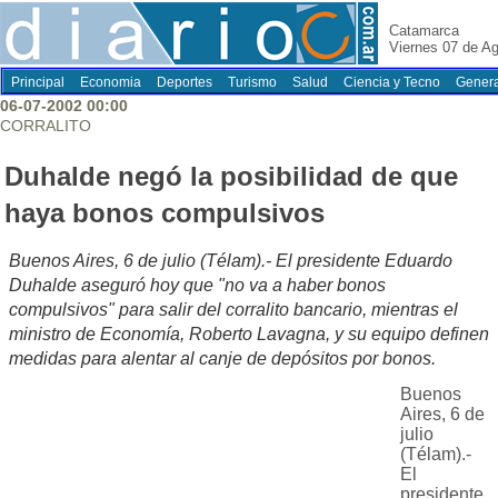
Catamarca
Viernes 07 de A
Principal
Economia
Deportes
Turismo
Salud
Ciencia y Tecno
Genera
06-07-2002 00:00
CORRALITO
Duhalde negó la posibilidad de que
haya bonos compulsivos
Buenos Aires, 6 de julio (Télam).- El presidente Eduardo
Duhalde aseguró hoy que "no va a haber bonos
compulsivos" para salir del corralito bancario, mientras el
ministro de Economía, Roberto Lavagna, y su equipo definen
medidas para alentar al canje de depósitos por bonos.
Buenos
Aires, 6 de
julio
(Télam).-
El
presidente