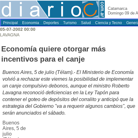
Catamarca
Domingo 09 de A
Principal
Economia
Deportes
Turismo
Salud
Ciencia y Tecno
Genera
05-07-2002 00:00
LAVAGNA
Economía quiere otorgar más
incentivos para el canje
Buenos Aires, 5 de julio (Télam).- El Ministerio de Economía
volvió a rechazar este viernes la posibilidad de implementar
un canje compulsivo debonos, aunque el ministro Roberto
Lavagna reconoció deficiencias en la Ley Tapón para
contener el goteo de depósitos del corralito y anticipó que la
estrategia del Gobierno "va a requerir algunos cambios", que
serán anunciados el sábado.
Buenos
Aires, 5 de
julio