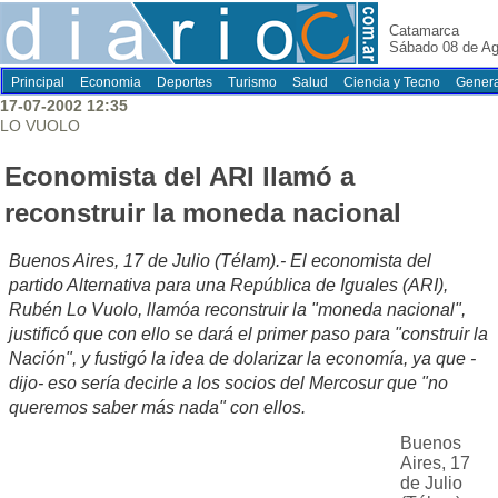
Catamarca
Sábado 08 de Ag
Principal
Economia
Deportes
Turismo
Salud
Ciencia y Tecno
Genera
17-07-2002 12:35
LO VUOLO
Economista del ARI llamó a
reconstruir la moneda nacional
Buenos Aires, 17 de Julio (Télam).- El economista del
partido Alternativa para una República de Iguales (ARI),
Rubén Lo Vuolo, llamóa reconstruir la "moneda nacional",
justificó que con ello se dará el primer paso para "construir la
Nación", y fustigó la idea de dolarizar la economía, ya que -
dijo- eso sería decirle a los socios del Mercosur que "no
queremos saber más nada" con ellos.
Buenos
Aires, 17
de Julio